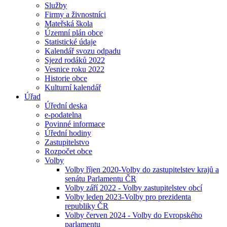
Služby
Firmy a živnostníci
Mateřská škola
Územní plán obce
Statistické údaje
Kalendář svozu odpadu
Sjezd rodáků 2022
Vesnice roku 2022
Historie obce
Kulturní kalendář
Úřad
Úřední deska
e-podatelna
Povinné informace
Úřední hodiny
Zastupitelstvo
Rozpočet obce
Volby
Volby říjen 2020-Volby do zastupitelstev krajů a
senátu Parlamentu ČR
Volby září 2022 - Volby zastupitelstev obcí
Volby leden 2023-Volby pro prezidenta
republiky ČR
Volby červen 2024 - Volby do Evropského
parlamentu