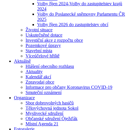
Volby říjen 2024-Volby do zastupitelstev krajů
2024
Volby do Poslanecké sněmovny Parlamentu ČR
2025
Volby říjen 2026 do zastupitelstev obcí
Životní situace
Uskutečněné dotace
Investiční akce z rozpočtu obce
Pozemkové úpravy
Stavební místa
Víceúčelové hřiště
Aktuálně
Hlášení obecního rozhlasu
Aktuality
Kalendář akcí
Zpravodaj obce
Informace pro občany Koronavirus COVID-19
Smuteční oznámení
Organizace
Sbor dobrovolných hasičů
Tělovýchovná jednota Sokol
Myslivecké sdružení
Občanské sdružení Óježďák
Místní Agenda 21
Fotogalerie