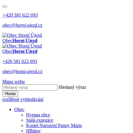
+420 581 622 693
obec@horni-ujezd.cz
Obec
Horní Újezd
Obec
Horní Újezd
+420 581 622 693
obec@horni-ujezd.cz
Mapa webu
Hledaný výraz
Hledat
rozšířené vyhledávání
Obec
Hymna obce
Stálá expozice
Kostel Narození Panny Marie
Hřbitov