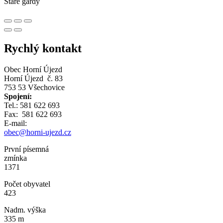
Staré gardy
Rychlý kontakt
Obec Horní Újezd
Horní Újezd č. 83
753 53 Všechovice
Spojení:
Tel.: 581 622 693
Fax: 581 622 693
E-mail:
obec@horni-ujezd.cz
První písemná
zmínka
1371
Počet obyvatel
423
Nadm. výška
335 m