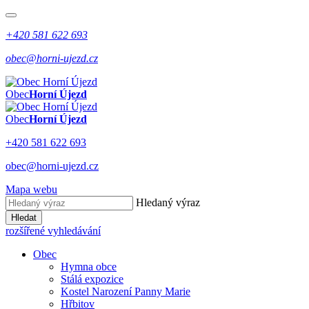
+420 581 622 693
obec@horni-ujezd.cz
Obec
Horní Újezd
Obec
Horní Újezd
+420 581 622 693
obec@horni-ujezd.cz
Mapa webu
Hledaný výraz
Hledat
rozšířené vyhledávání
Obec
Hymna obce
Stálá expozice
Kostel Narození Panny Marie
Hřbitov