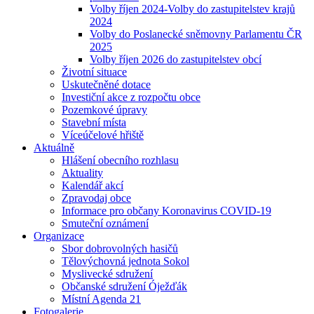
Volby říjen 2024-Volby do zastupitelstev krajů
2024
Volby do Poslanecké sněmovny Parlamentu ČR
2025
Volby říjen 2026 do zastupitelstev obcí
Životní situace
Uskutečněné dotace
Investiční akce z rozpočtu obce
Pozemkové úpravy
Stavební místa
Víceúčelové hřiště
Aktuálně
Hlášení obecního rozhlasu
Aktuality
Kalendář akcí
Zpravodaj obce
Informace pro občany Koronavirus COVID-19
Smuteční oznámení
Organizace
Sbor dobrovolných hasičů
Tělovýchovná jednota Sokol
Myslivecké sdružení
Občanské sdružení Óježďák
Místní Agenda 21
Fotogalerie