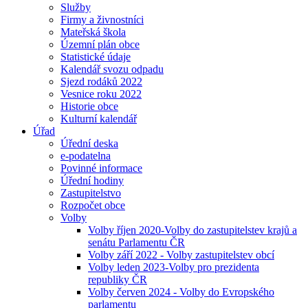
Služby
Firmy a živnostníci
Mateřská škola
Územní plán obce
Statistické údaje
Kalendář svozu odpadu
Sjezd rodáků 2022
Vesnice roku 2022
Historie obce
Kulturní kalendář
Úřad
Úřední deska
e-podatelna
Povinné informace
Úřední hodiny
Zastupitelstvo
Rozpočet obce
Volby
Volby říjen 2020-Volby do zastupitelstev krajů a
senátu Parlamentu ČR
Volby září 2022 - Volby zastupitelstev obcí
Volby leden 2023-Volby pro prezidenta
republiky ČR
Volby červen 2024 - Volby do Evropského
parlamentu