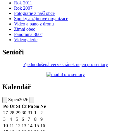
Rok 2011
Rok 2007
Fotografie z naší obce
Spolky a zájmové organizace
Video a pano z dronu
Zimní obec
Panorama 360°
Videogalerie
Senioři
Zjednodušená verze stránek nejen pro seniory
Kalendář
Srpen
2026
Po
Út
St
Čt
Pá
So
Ne
27
28
29
30
31
1
2
3
4
5
6
7
8
9
10
11
12
13
14
15
16