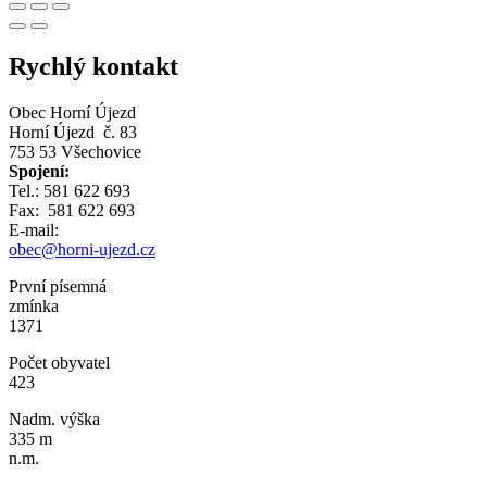
Rychlý kontakt
Obec Horní Újezd
Horní Újezd č. 83
753 53 Všechovice
Spojení:
Tel.: 581 622 693
Fax: 581 622 693
E-mail:
obec@horni-ujezd.cz
První písemná
zmínka
1371
Počet obyvatel
423
Nadm. výška
335 m
n.m.