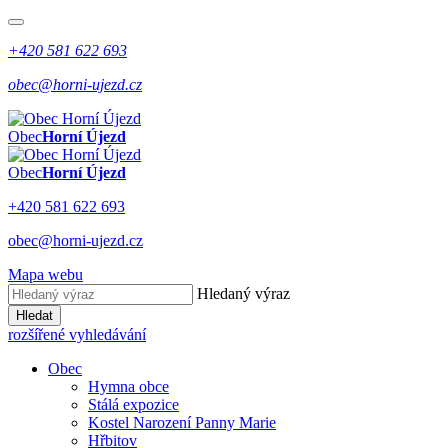
+420 581 622 693
obec@horni-ujezd.cz
Obec
Horní Újezd
Obec
Horní Újezd
+420 581 622 693
obec@horni-ujezd.cz
Mapa webu
Hledaný výraz
Hledat
rozšířené vyhledávání
Obec
Hymna obce
Stálá expozice
Kostel Narození Panny Marie
Hřbitov