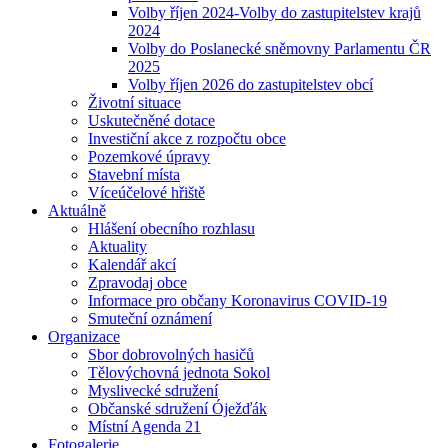
Volby říjen 2024-Volby do zastupitelstev krajů
2024
Volby do Poslanecké sněmovny Parlamentu ČR
2025
Volby říjen 2026 do zastupitelstev obcí
Životní situace
Uskutečněné dotace
Investiční akce z rozpočtu obce
Pozemkové úpravy
Stavební místa
Víceúčelové hřiště
Aktuálně
Hlášení obecního rozhlasu
Aktuality
Kalendář akcí
Zpravodaj obce
Informace pro občany Koronavirus COVID-19
Smuteční oznámení
Organizace
Sbor dobrovolných hasičů
Tělovýchovná jednota Sokol
Myslivecké sdružení
Občanské sdružení Óježďák
Místní Agenda 21
Fotogalerie