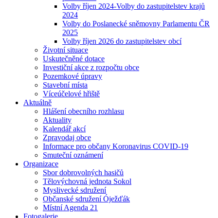
Volby říjen 2024-Volby do zastupitelstev krajů
2024
Volby do Poslanecké sněmovny Parlamentu ČR
2025
Volby říjen 2026 do zastupitelstev obcí
Životní situace
Uskutečněné dotace
Investiční akce z rozpočtu obce
Pozemkové úpravy
Stavební místa
Víceúčelové hřiště
Aktuálně
Hlášení obecního rozhlasu
Aktuality
Kalendář akcí
Zpravodaj obce
Informace pro občany Koronavirus COVID-19
Smuteční oznámení
Organizace
Sbor dobrovolných hasičů
Tělovýchovná jednota Sokol
Myslivecké sdružení
Občanské sdružení Óježďák
Místní Agenda 21
Fotogalerie