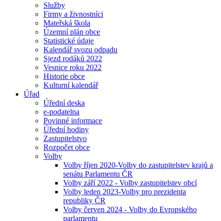
Služby
Firmy a živnostníci
Mateřská škola
Územní plán obce
Statistické údaje
Kalendář svozu odpadu
Sjezd rodáků 2022
Vesnice roku 2022
Historie obce
Kulturní kalendář
Úřad
Úřední deska
e-podatelna
Povinné informace
Úřední hodiny
Zastupitelstvo
Rozpočet obce
Volby
Volby říjen 2020-Volby do zastupitelstev krajů a
senátu Parlamentu ČR
Volby září 2022 - Volby zastupitelstev obcí
Volby leden 2023-Volby pro prezidenta
republiky ČR
Volby červen 2024 - Volby do Evropského
parlamentu