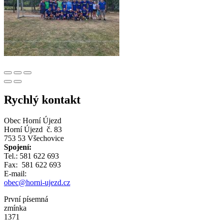
Rychlý kontakt
Obec Horní Újezd
Horní Újezd č. 83
753 53 Všechovice
Spojení:
Tel.: 581 622 693
Fax: 581 622 693
E-mail:
obec@horni-ujezd.cz
První písemná
zmínka
1371