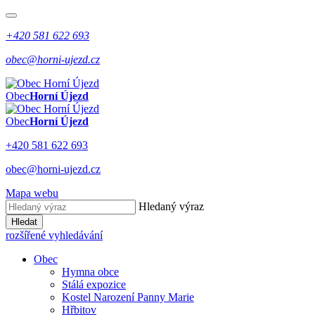
+420 581 622 693
obec@horni-ujezd.cz
Obec
Horní Újezd
Obec
Horní Újezd
+420 581 622 693
obec@horni-ujezd.cz
Mapa webu
Hledaný výraz
Hledat
rozšířené vyhledávání
Obec
Hymna obce
Stálá expozice
Kostel Narození Panny Marie
Hřbitov