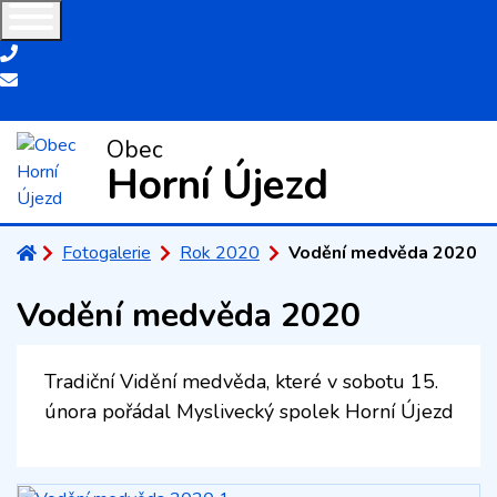
+420 581 622 693
obec@horni-ujezd.cz
Obec
Horní Újezd
Úvodní stránka
Fotogalerie
Rok 2020
Vodění medvěda 2020
Vodění medvěda 2020
Tradiční Vidění medvěda, které v sobotu 15.
února pořádal Myslivecký spolek Horní Újezd