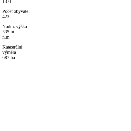
1371
Počet obyvatel
423
Nadm. výška
335 m
n.m.
Katastrální
výměra
687 ha