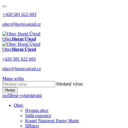
+420 581 622 693
obec@horni-ujezd.cz
Obec
Horní Újezd
Obec
Horní Újezd
+420 581 622 693
obec@horni-ujezd.cz
Mapa webu
Hledaný výraz
Hledat
rozšířené vyhledávání
Obec
Hymna obce
Stálá expozice
Kostel Narození Panny Marie
Hřbitov