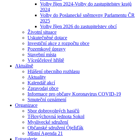
Volby říjen 2024-Volby do zastupitelstev krajů
2024
Volby do Poslanecké sněmovny Parlamentu ČR
2025
Volby říjen 2026 do zastupitelstev obcí
Životní situace
Uskutečněné dotace
Investiční akce z rozpočtu obce
Pozemkové úpravy
Stavební místa
Víceúčelové hřiště
Aktuálně
Hlášení obecního rozhlasu
Aktuality
Kalendář akcí
Zpravodaj obce
Informace pro občany Koronavirus COVID-19
Smuteční oznámení
Organizace
Sbor dobrovolných hasičů
Tělovýchovná jednota Sokol
Myslivecké sdružení
Občanské sdružení Óježďák
Místní Agenda 21
Fotogalerie