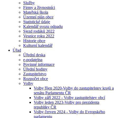
Služby
Firmy a živnostníci
Mateřská škola
Územní plán obce
Statistické údaje
Kalendář svozu odpadu
Sjezd rodáků 2022
Vesnice roku 2022
Historie obce
Kulturní kalendář
Úřad
Úřední deska
e-podatelna
Povinné informace
Úřední hodiny
Zastupitelstvo
Rozpočet obce
Volby
Volby říjen 2020-Volby do zastupitelstev krajů a
senátu Parlamentu ČR
Volby září 2022 - Volby zastupitelstev obcí
Volby leden 2023-Volby pro prezidenta
republiky ČR
Volby červen 2024 - Volby do Evropského
parlamentu