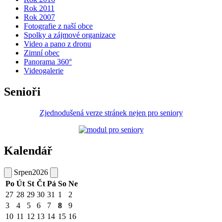
Rok 2011
Rok 2007
Fotografie z naší obce
Spolky a zájmové organizace
Video a pano z dronu
Zimní obec
Panorama 360°
Videogalerie
Senioři
Zjednodušená verze stránek nejen pro seniory
Kalendář
Srpen
2026
Po
Út
St
Čt
Pá
So
Ne
27
28
29
30
31
1
2
3
4
5
6
7
8
9
10
11
12
13
14
15
16