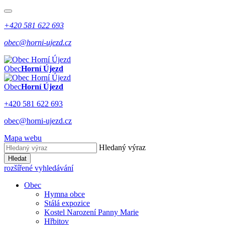
+420 581 622 693
obec@horni-ujezd.cz
Obec
Horní Újezd
Obec
Horní Újezd
+420 581 622 693
obec@horni-ujezd.cz
Mapa webu
Hledaný výraz
Hledat
rozšířené vyhledávání
Obec
Hymna obce
Stálá expozice
Kostel Narození Panny Marie
Hřbitov