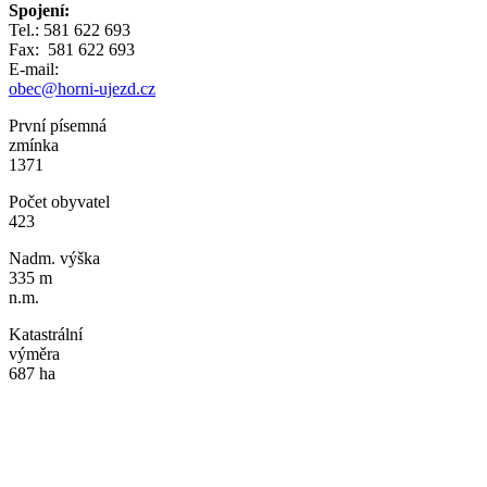
Spojení:
Tel.: 581 622 693
Fax: 581 622 693
E-mail:
obec@horni-ujezd.cz
První písemná
zmínka
1371
Počet obyvatel
423
Nadm. výška
335 m
n.m.
Katastrální
výměra
687 ha