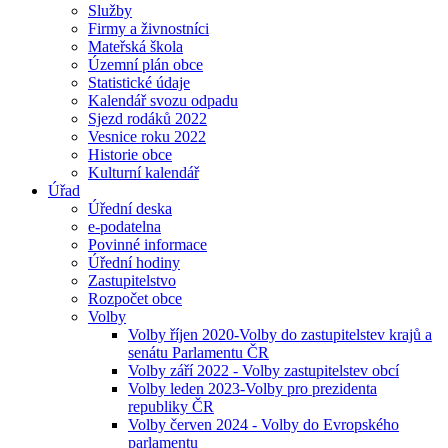
Služby
Firmy a živnostníci
Mateřská škola
Územní plán obce
Statistické údaje
Kalendář svozu odpadu
Sjezd rodáků 2022
Vesnice roku 2022
Historie obce
Kulturní kalendář
Úřad
Úřední deska
e-podatelna
Povinné informace
Úřední hodiny
Zastupitelstvo
Rozpočet obce
Volby
Volby říjen 2020-Volby do zastupitelstev krajů a
senátu Parlamentu ČR
Volby září 2022 - Volby zastupitelstev obcí
Volby leden 2023-Volby pro prezidenta
republiky ČR
Volby červen 2024 - Volby do Evropského
parlamentu