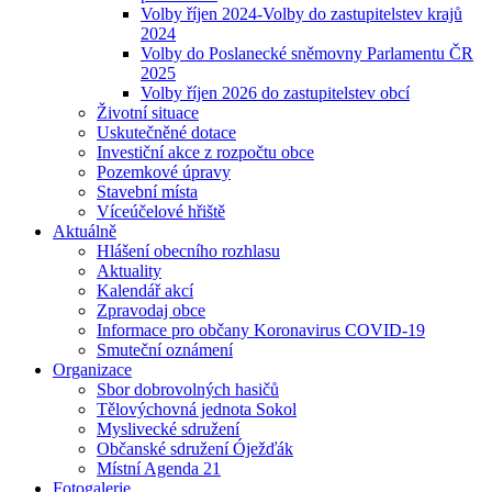
Volby říjen 2024-Volby do zastupitelstev krajů
2024
Volby do Poslanecké sněmovny Parlamentu ČR
2025
Volby říjen 2026 do zastupitelstev obcí
Životní situace
Uskutečněné dotace
Investiční akce z rozpočtu obce
Pozemkové úpravy
Stavební místa
Víceúčelové hřiště
Aktuálně
Hlášení obecního rozhlasu
Aktuality
Kalendář akcí
Zpravodaj obce
Informace pro občany Koronavirus COVID-19
Smuteční oznámení
Organizace
Sbor dobrovolných hasičů
Tělovýchovná jednota Sokol
Myslivecké sdružení
Občanské sdružení Óježďák
Místní Agenda 21
Fotogalerie