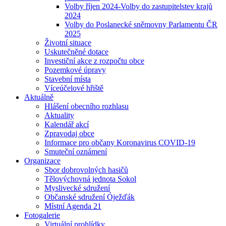
Volby říjen 2024-Volby do zastupitelstev krajů
2024
Volby do Poslanecké sněmovny Parlamentu ČR
2025
Životní situace
Uskutečněné dotace
Investiční akce z rozpočtu obce
Pozemkové úpravy
Stavební místa
Víceúčelové hřiště
Aktuálně
Hlášení obecního rozhlasu
Aktuality
Kalendář akcí
Zpravodaj obce
Informace pro občany Koronavirus COVID-19
Smuteční oznámení
Organizace
Sbor dobrovolných hasičů
Tělovýchovná jednota Sokol
Myslivecké sdružení
Občanské sdružení Óježďák
Místní Agenda 21
Fotogalerie
Virtuální prohlídky