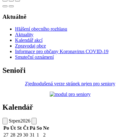
Aktuálně
Hlášení obecního rozhlasu
Aktuality
Kalendář akcí
Zpravodaj obce
Informace pro občany Koronavirus COVID-19
Smuteční oznámení
Senioři
Zjednodušená verze stránek nejen pro seniory
Kalendář
Srpen
2026
Po
Út
St
Čt
Pá
So
Ne
27
28
29
30
31
1
2