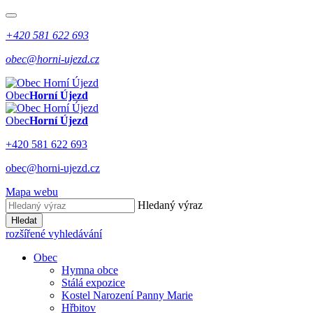
+420 581 622 693
obec@horni-ujezd.cz
Obec
Horní Újezd
Obec
Horní Újezd
+420 581 622 693
obec@horni-ujezd.cz
Mapa webu
Hledaný výraz
Hledat
rozšířené vyhledávání
Obec
Hymna obce
Stálá expozice
Kostel Narození Panny Marie
Hřbitov