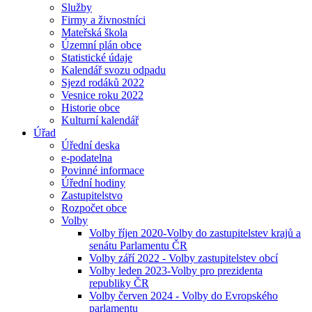
Služby
Firmy a živnostníci
Mateřská škola
Územní plán obce
Statistické údaje
Kalendář svozu odpadu
Sjezd rodáků 2022
Vesnice roku 2022
Historie obce
Kulturní kalendář
Úřad
Úřední deska
e-podatelna
Povinné informace
Úřední hodiny
Zastupitelstvo
Rozpočet obce
Volby
Volby říjen 2020-Volby do zastupitelstev krajů a
senátu Parlamentu ČR
Volby září 2022 - Volby zastupitelstev obcí
Volby leden 2023-Volby pro prezidenta
republiky ČR
Volby červen 2024 - Volby do Evropského
parlamentu