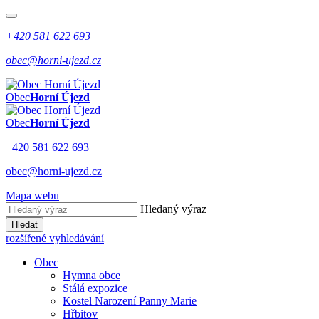
+420 581 622 693
obec@horni-ujezd.cz
Obec
Horní Újezd
Obec
Horní Újezd
+420 581 622 693
obec@horni-ujezd.cz
Mapa webu
Hledaný výraz
Hledat
rozšířené vyhledávání
Obec
Hymna obce
Stálá expozice
Kostel Narození Panny Marie
Hřbitov