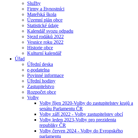
Služby
Firmy a živnostníci
Mateřská škola
Územní plán obce
Statistické údaje
Kalendář svozu odpadu
Sjezd rodáků 2022
Vesnice roku 2022
Historie obce
Kulturní kalendář
Úřad
Úřední deska
e-podatelna
Povinné informace
Úřední hodiny
Zastupitelstvo
Rozpočet obce
Volby
Volby říjen 2020-Volby do zastupitelstev krajů a
senátu Parlamentu ČR
Volby září 2022 - Volby zastupitelstev obcí
Volby leden 2023-Volby pro prezidenta
republiky ČR
Volby červen 2024 - Volby do Evropského
parlamentu