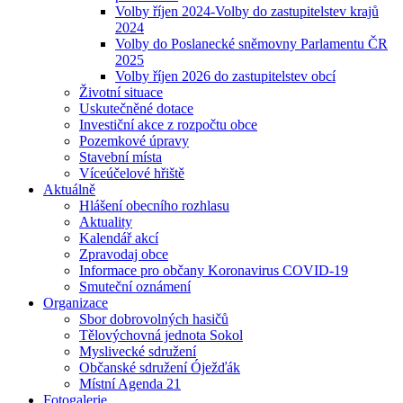
Volby říjen 2024-Volby do zastupitelstev krajů
2024
Volby do Poslanecké sněmovny Parlamentu ČR
2025
Volby říjen 2026 do zastupitelstev obcí
Životní situace
Uskutečněné dotace
Investiční akce z rozpočtu obce
Pozemkové úpravy
Stavební místa
Víceúčelové hřiště
Aktuálně
Hlášení obecního rozhlasu
Aktuality
Kalendář akcí
Zpravodaj obce
Informace pro občany Koronavirus COVID-19
Smuteční oznámení
Organizace
Sbor dobrovolných hasičů
Tělovýchovná jednota Sokol
Myslivecké sdružení
Občanské sdružení Óježďák
Místní Agenda 21
Fotogalerie