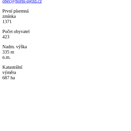
obec@horni-ujezd.cz
První písemná
zmínka
1371
Počet obyvatel
423
Nadm. výška
335 m
n.m.
Katastrální
výměra
687 ha