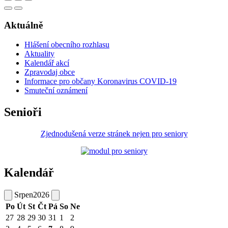
Aktuálně
Hlášení obecního rozhlasu
Aktuality
Kalendář akcí
Zpravodaj obce
Informace pro občany Koronavirus COVID-19
Smuteční oznámení
Senioři
Zjednodušená verze stránek nejen pro seniory
Kalendář
Srpen
2026
Po
Út
St
Čt
Pá
So
Ne
27
28
29
30
31
1
2