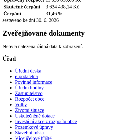
Skutečné čerpání
3 634 438,14 Kč
Čerpání
31,46 %
sestaveno ke dni 30. 6. 2026
Zveřejňované dokumenty
Nebyla nalezena žádná data k zobrazení.
Úřad
Úřední deska
e-podatelna
Povinné informace
Úřední hodiny
Zastupitelstvo
Rozpočet obce
Volby
Životní situace
Uskutečněné dotace
Investiční akce z rozpočtu obce
Pozemkové úpravy
Stavební místa
Víceúčelové hřiště