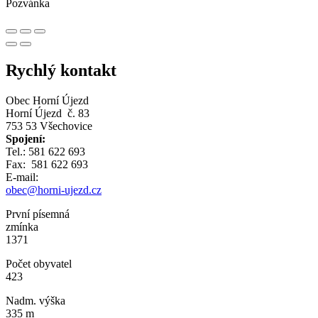
Pozvánka
Rychlý kontakt
Obec Horní Újezd
Horní Újezd č. 83
753 53 Všechovice
Spojení:
Tel.: 581 622 693
Fax: 581 622 693
E-mail:
obec@horni-ujezd.cz
První písemná
zmínka
1371
Počet obyvatel
423
Nadm. výška
335 m