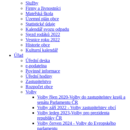
Služby
Firmy a živnostníci
Mateřská škola
Územní plán obce
Statistické údaje
Kalendář svozu odpadu
Sjezd rodáků 2022
Vesnice roku 2022
Historie obce
Kulturní kalendář
Úřad
Úřední deska
e-podatelna
Povinné informace
Úřední hodiny
Zastupitelstvo
Rozpočet obce
Volby
Volby říjen 2020-Volby do zastupitelstev krajů a
senátu Parlamentu ČR
Volby září 2022 - Volby zastupitelstev obcí
Volby leden 2023-Volby pro prezidenta
republiky ČR
Volby červen 2024 - Volby do Evropského
parlamentu