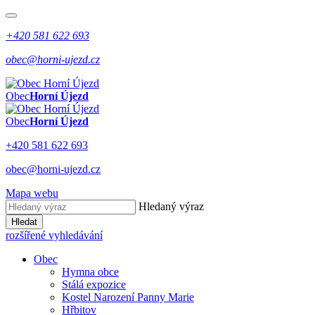
+420 581 622 693
obec@horni-ujezd.cz
Obec
Horní Újezd
Obec
Horní Újezd
+420 581 622 693
obec@horni-ujezd.cz
Mapa webu
Hledaný výraz
Hledat
rozšířené vyhledávání
Obec
Hymna obce
Stálá expozice
Kostel Narození Panny Marie
Hřbitov