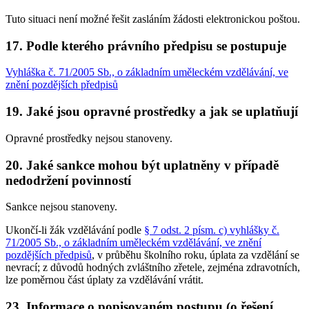
Tuto situaci není možné řešit zasláním žádosti elektronickou poštou.
17. Podle kterého právního předpisu se postupuje
Vyhláška č. 71/2005 Sb., o základním uměleckém vzdělávání, ve
znění pozdějších předpisů
19. Jaké jsou opravné prostředky a jak se uplatňují
Opravné prostředky nejsou stanoveny.
20. Jaké sankce mohou být uplatněny v případě
nedodržení povinností
Sankce nejsou stanoveny.
Ukončí-li žák vzdělávání podle
§ 7 odst. 2 písm. c) vyhlášky č.
71/2005 Sb., o základním uměleckém vzdělávání, ve znění
pozdějších předpisů
, v průběhu školního roku, úplata za vzdělání se
nevrací; z důvodů hodných zvláštního zřetele, zejména zdravotních,
lze poměrnou část úplaty za vzdělávání vrátit.
23. Informace o popisovaném postupu (o řešení