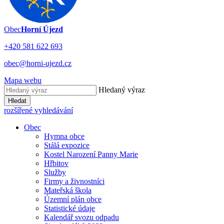
Obec
Horní Újezd
+420 581 622 693
obec@horni-ujezd.cz
Mapa webu
Hledaný výraz
Hledat
rozšířené vyhledávání
Obec
Hymna obce
Stálá expozice
Kostel Narození Panny Marie
Hřbitov
Služby
Firmy a živnostníci
Mateřská škola
Územní plán obce
Statistické údaje
Kalendář svozu odpadu