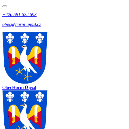
+420 581 622 693
obec@horni-ujezd.cz
Obec
Horní Újezd