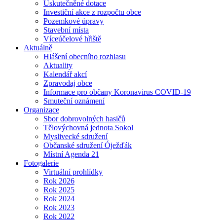
Uskutečněné dotace
Investiční akce z rozpočtu obce
Pozemkové úpravy
Stavební místa
Víceúčelové hřiště
Aktuálně
Hlášení obecního rozhlasu
Aktuality
Kalendář akcí
Zpravodaj obce
Informace pro občany Koronavirus COVID-19
Smuteční oznámení
Organizace
Sbor dobrovolných hasičů
Tělovýchovná jednota Sokol
Myslivecké sdružení
Občanské sdružení Óježďák
Místní Agenda 21
Fotogalerie
Virtuální prohlídky
Rok 2026
Rok 2025
Rok 2024
Rok 2023
Rok 2022