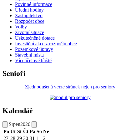
Povinné informace
Úřední hodiny
Zastupitelstvo
Rozpočet obce
Volby
Životní situace
Uskutečněné dotace
Investiční akce z rozpočtu obce
Pozemkové úpravy
Stavební místa
Víceúčelové hřiště
Senioři
Zjednodušená verze stránek nejen pro seniory
Kalendář
Srpen
2026
Po
Út
St
Čt
Pá
So
Ne
27
28
29
30
31
1
2