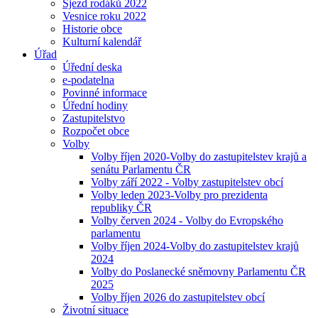
Sjezd rodáků 2022
Vesnice roku 2022
Historie obce
Kulturní kalendář
Úřad
Úřední deska
e-podatelna
Povinné informace
Úřední hodiny
Zastupitelstvo
Rozpočet obce
Volby
Volby říjen 2020-Volby do zastupitelstev krajů a
senátu Parlamentu ČR
Volby září 2022 - Volby zastupitelstev obcí
Volby leden 2023-Volby pro prezidenta
republiky ČR
Volby červen 2024 - Volby do Evropského
parlamentu
Volby říjen 2024-Volby do zastupitelstev krajů
2024
Volby do Poslanecké sněmovny Parlamentu ČR
2025
Volby říjen 2026 do zastupitelstev obcí
Životní situace