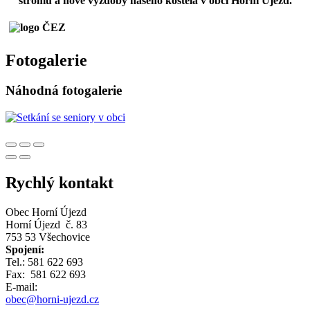
stromu a nové výzdoby našeho kostela v obci Horní Újezd.
Fotogalerie
Náhodná fotogalerie
Rychlý kontakt
Obec Horní Újezd
Horní Újezd č. 83
753 53 Všechovice
Spojení:
Tel.: 581 622 693
Fax: 581 622 693
E-mail:
obec@horni-ujezd.cz