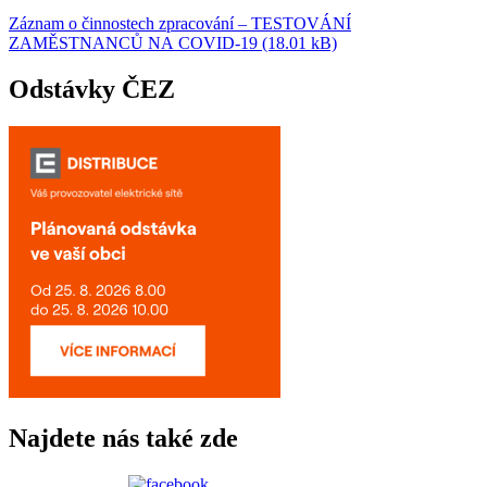
Záznam o činnostech zpracování – TESTOVÁNÍ
ZAMĚSTNANCŮ NA COVID-19 (18.01 kB)
Odstávky ČEZ
Najdete nás také zde