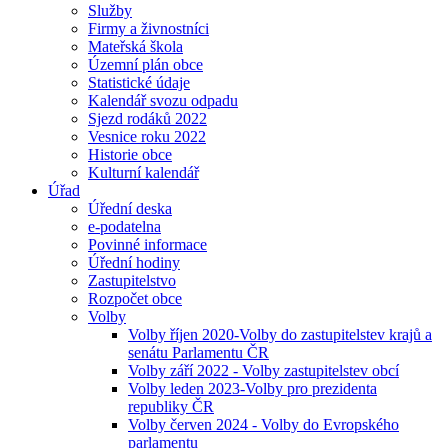
Služby
Firmy a živnostníci
Mateřská škola
Územní plán obce
Statistické údaje
Kalendář svozu odpadu
Sjezd rodáků 2022
Vesnice roku 2022
Historie obce
Kulturní kalendář
Úřad
Úřední deska
e-podatelna
Povinné informace
Úřední hodiny
Zastupitelstvo
Rozpočet obce
Volby
Volby říjen 2020-Volby do zastupitelstev krajů a
senátu Parlamentu ČR
Volby září 2022 - Volby zastupitelstev obcí
Volby leden 2023-Volby pro prezidenta
republiky ČR
Volby červen 2024 - Volby do Evropského
parlamentu