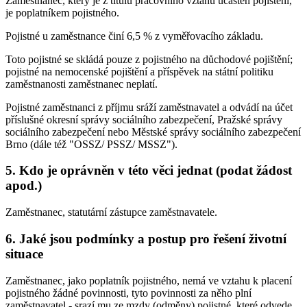
Zaměstnanec, který je z titulu pracovního vztahu účasten pojištění,
je poplatníkem pojistného.
Pojistné u zaměstnance činí 6,5 % z vyměřovacího základu.
Toto pojistné se skládá pouze z pojistného na důchodové pojištění;
pojistné na nemocenské pojištění a příspěvek na státní politiku
zaměstnanosti zaměstnanec neplatí.
Pojistné zaměstnanci z příjmu sráží zaměstnavatel a odvádí na účet
příslušné okresní správy sociálního zabezpečení, Pražské správy
sociálního zabezpečení nebo Městské správy sociálního zabezpečení
Brno (dále též "OSSZ/ PSSZ/ MSSZ").
5. Kdo je oprávněn v této věci jednat (podat žádost
apod.)
Zaměstnanec, statutární zástupce zaměstnavatele.
6. Jaké jsou podmínky a postup pro řešení životní
situace
Zaměstnanec, jako poplatník pojistného, nemá ve vztahu k placení
pojistného žádné povinnosti, tyto povinnosti za něho plní
zaměstnavatel - srazí mu ze mzdy (odměny) pojistné, které odvede.