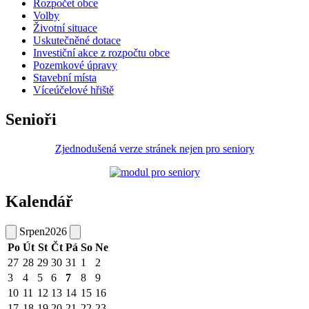
Rozpočet obce
Volby
Životní situace
Uskutečněné dotace
Investiční akce z rozpočtu obce
Pozemkové úpravy
Stavební místa
Víceúčelové hřiště
Senioři
Zjednodušená verze stránek nejen pro seniory
Kalendář
Srpen
2026
Po
Út
St
Čt
Pá
So
Ne
27
28
29
30
31
1
2
3
4
5
6
7
8
9
10
11
12
13
14
15
16
17
18
19
20
21
22
23