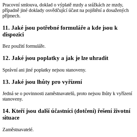
Pracovní smlouva, doklad o výplatě mzdy a srážkách ze mzdy,
případně jiné doklady osvědčující účast na pojištění a dosažených
příjmech.
11. Jaké jsou potřebné formuláře a kde jsou k
dispozici
Bez použití formuláře.
12. Jaké jsou poplatky a jak je lze uhradit
Správní ani jiné poplatky nejsou stanoveny.
13. Jaké jsou lhůty pro vyřízení
Jedná se o povinnosti zaměstnavatelů, proto nejsou lhůty k vyřízení
stanoveny.
14. Kteří jsou další účastníci (dotčení) řešení životní
situace
Zaměstnavatelé.