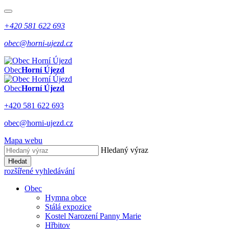
+420 581 622 693
obec@horni-ujezd.cz
Obec
Horní Újezd
Obec
Horní Újezd
+420 581 622 693
obec@horni-ujezd.cz
Mapa webu
Hledaný výraz
Hledat
rozšířené vyhledávání
Obec
Hymna obce
Stálá expozice
Kostel Narození Panny Marie
Hřbitov