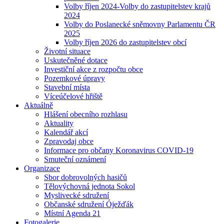
Volby říjen 2024-Volby do zastupitelstev krajů
2024
Volby do Poslanecké sněmovny Parlamentu ČR
2025
Volby říjen 2026 do zastupitelstev obcí
Životní situace
Uskutečněné dotace
Investiční akce z rozpočtu obce
Pozemkové úpravy
Stavební místa
Víceúčelové hřiště
Aktuálně
Hlášení obecního rozhlasu
Aktuality
Kalendář akcí
Zpravodaj obce
Informace pro občany Koronavirus COVID-19
Smuteční oznámení
Organizace
Sbor dobrovolných hasičů
Tělovýchovná jednota Sokol
Myslivecké sdružení
Občanské sdružení Óježďák
Místní Agenda 21
Fotogalerie