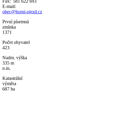
Fax: 581 622 693
E-mail:
obec@horni-ujezd.cz
První písemná
zmínka
1371
Počet obyvatel
423
Nadm. výška
335 m
n.m.
Katastrální
výměra
687 ha