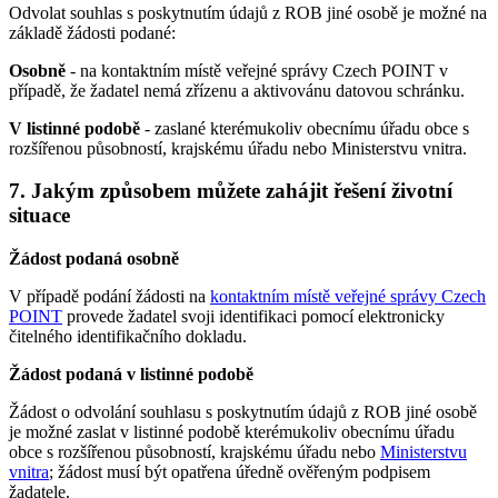
Odvolat souhlas s poskytnutím údajů z ROB jiné osobě je možné na
základě žádosti podané:
Osobně
- na kontaktním místě veřejné správy Czech POINT v
případě, že žadatel nemá zřízenu a aktivovánu datovou schránku.
V listinné podobě
- zaslané kterémukoliv obecnímu úřadu obce s
rozšířenou působností, krajskému úřadu nebo Ministerstvu vnitra.
7. Jakým způsobem můžete zahájit řešení životní
situace
Žádost podaná osobně
V případě podání žádosti na
kontaktním místě veřejné správy Czech
POINT
provede žadatel svoji identifikaci pomocí elektronicky
čitelného identifikačního dokladu.
Žádost podaná v listinné podobě
Žádost o odvolání souhlasu s poskytnutím údajů z ROB jiné osobě
je možné zaslat v listinné podobě kterémukoliv obecnímu úřadu
obce s rozšířenou působností, krajskému úřadu nebo
Ministerstvu
vnitra
; žádost musí být opatřena úředně ověřeným podpisem
žadatele.