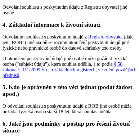
Odvolání souhlasu s poskytnutím údajů z Registru obyvatel jiné
osobě
4. Základní informace k životní situaci
Odvoláním souhlasu s poskytnutím údajů z
Registru obyvatel
(dále
jen "ROB") jiné osobě se rozumí ukončení poskytnutí údajů jiné
fyzické nebo právnické osobě do datové schránky této osoby.
O ukončení poskytování údajů jiné osobě může požádat fyzická
osoba ("subjekt údajů"), která souhlas udělila, a to podle
§ 58
zákona č. 111/2009 Sb., o základních registrech, ve znění pozdějších
předpisů
.
5. Kdo je oprávněn v této věci jednat (podat žádost
apod.)
O odvolání souhlasu s poskytnutím údajů z ROB jiné osobě může
požádat fyzická osoba starší 18 let, která souhlas udělila.
6. Jaké jsou podmínky a postup pro řešení životní
situace