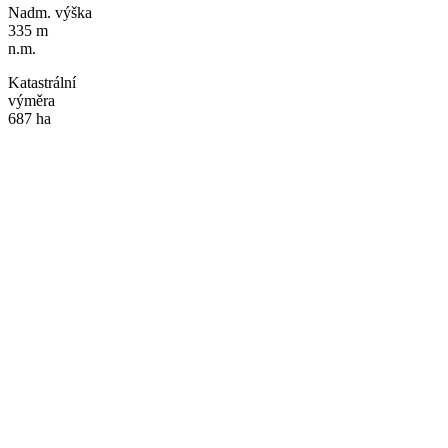
Nadm. výška
335 m
n.m.
Katastrální
výměra
687 ha