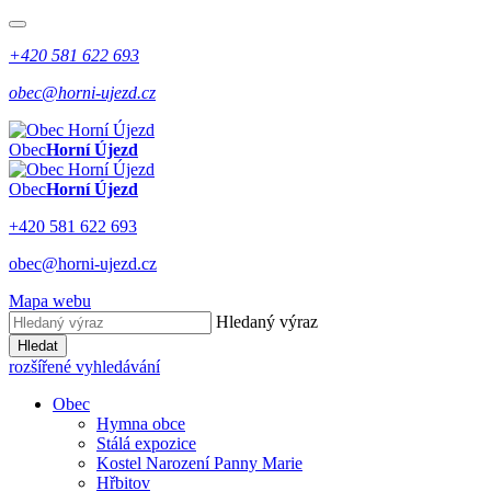
+420 581 622 693
obec@horni-ujezd.cz
Obec
Horní Újezd
Obec
Horní Újezd
+420 581 622 693
obec@horni-ujezd.cz
Mapa webu
Hledaný výraz
Hledat
rozšířené vyhledávání
Obec
Hymna obce
Stálá expozice
Kostel Narození Panny Marie
Hřbitov