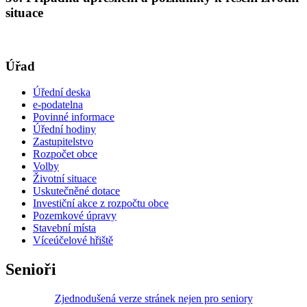
situace
Úřad
Úřední deska
e-podatelna
Povinné informace
Úřední hodiny
Zastupitelstvo
Rozpočet obce
Volby
Životní situace
Uskutečněné dotace
Investiční akce z rozpočtu obce
Pozemkové úpravy
Stavební místa
Víceúčelové hřiště
Senioři
Zjednodušená verze stránek nejen pro seniory