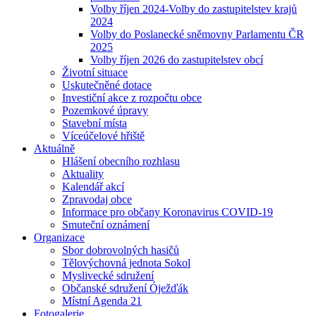
Volby říjen 2024-Volby do zastupitelstev krajů
2024
Volby do Poslanecké sněmovny Parlamentu ČR
2025
Volby říjen 2026 do zastupitelstev obcí
Životní situace
Uskutečněné dotace
Investiční akce z rozpočtu obce
Pozemkové úpravy
Stavební místa
Víceúčelové hřiště
Aktuálně
Hlášení obecního rozhlasu
Aktuality
Kalendář akcí
Zpravodaj obce
Informace pro občany Koronavirus COVID-19
Smuteční oznámení
Organizace
Sbor dobrovolných hasičů
Tělovýchovná jednota Sokol
Myslivecké sdružení
Občanské sdružení Óježďák
Místní Agenda 21
Fotogalerie