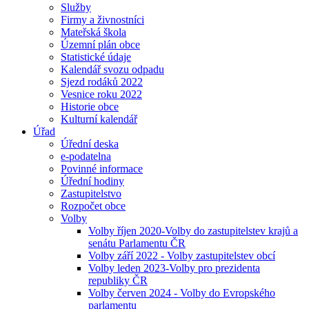
Služby
Firmy a živnostníci
Mateřská škola
Územní plán obce
Statistické údaje
Kalendář svozu odpadu
Sjezd rodáků 2022
Vesnice roku 2022
Historie obce
Kulturní kalendář
Úřad
Úřední deska
e-podatelna
Povinné informace
Úřední hodiny
Zastupitelstvo
Rozpočet obce
Volby
Volby říjen 2020-Volby do zastupitelstev krajů a
senátu Parlamentu ČR
Volby září 2022 - Volby zastupitelstev obcí
Volby leden 2023-Volby pro prezidenta
republiky ČR
Volby červen 2024 - Volby do Evropského
parlamentu