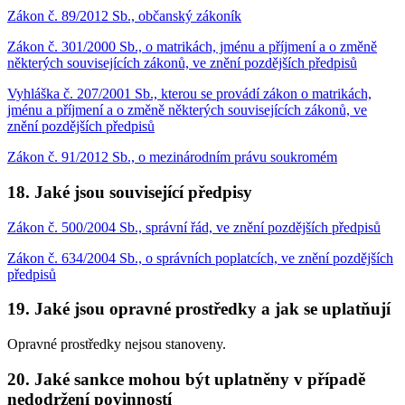
Zákon č. 89/2012 Sb., občanský zákoník
Zákon č. 301/2000 Sb., o matrikách, jménu a příjmení a o změně
některých souvisejících zákonů, ve znění pozdějších předpisů
Vyhláška č. 207/2001 Sb., kterou se provádí zákon o matrikách,
jménu a příjmení a o změně některých souvisejících zákonů, ve
znění pozdějších předpisů
Zákon č. 91/2012 Sb., o mezinárodním právu soukromém
18. Jaké jsou související předpisy
Zákon č. 500/2004 Sb., správní řád, ve znění pozdějších předpisů
Zákon č. 634/2004 Sb., o správních poplatcích, ve znění pozdějších
předpisů
19. Jaké jsou opravné prostředky a jak se uplatňují
Opravné prostředky nejsou stanoveny.
20. Jaké sankce mohou být uplatněny v případě
nedodržení povinností