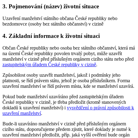
3. Pojmenování (název) životní situace
Uzavření manželství státního občana České republiky nebo
bezdomovce (osoby bez státního občanství) v cizině
4. Základní informace k životní situaci
Občan České republiky nebo osoba bez státního občanství, která má
na území České republiky povolen trvalý pobyt, může uzavřít
manželství v cizině před příslušným orgánem cizího státu nebo před
zastupitelským úřadem České republiky v cizině
.
Způsobilost osoby uzavřít manželství, jakož i podmínky jeho
platnosti, se řídí právem státu, jehož je osoba příslušníkem. Forma
uzavření manželství se řídí právem místa, kde se manželství uzavírá.
Pokud bude manželství uzavíráno před zastupitelským úřadem
České republiky v cizině, je třeba předložit (kromě stanovených
dokladů k uzavření manželství) i
vysvědčení o právní způsobilosti k
uzavření manželství
.
Bude-li uzavíráno manželství v cizině před příslušným orgánem
cizího státu, doporučujeme předem zjistit, které doklady je nutné k
uzavření manželství předložit, příp. jaká vyšší ověření bude orgán