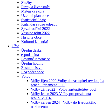
Služby
Firmy a živnostníci
Mateřská škola
Územní plán obce
Statistické údaje
Kalendář svozu odpadu
Sjezd rodáků 2022
Vesnice roku 2022
Historie obce
Kulturní kalendář
Úřad
Úřední deska
e-podatelna
Povinné informace
Úřední hodiny
Zastupitelstvo
Rozpočet obce
Volby
Volby říjen 2020-Volby do zastupitelstev krajů a
senátu Parlamentu ČR
Volby září 2022 - Volby zastupitelstev obcí
Volby leden 2023-Volby pro prezidenta
republiky ČR
Volby červen 2024 - Volby do Evropského
parlamentu