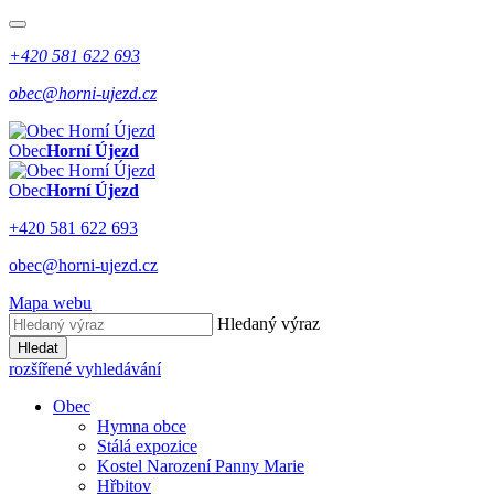
+420 581 622 693
obec@horni-ujezd.cz
Obec
Horní Újezd
Obec
Horní Újezd
+420 581 622 693
obec@horni-ujezd.cz
Mapa webu
Hledaný výraz
Hledat
rozšířené vyhledávání
Obec
Hymna obce
Stálá expozice
Kostel Narození Panny Marie
Hřbitov