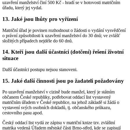
uzavření manželství činí 500 Kč - hradí se v hotovosti matričním
úřadu, který jej vydal.
13. Jaké jsou lhůty pro vyřízení
Matriční úřad je povinen rozhodnout o žádosti o vydání vysvědčení
o právní způsobilosti k uzavření manželství do 30 dnů; ve zvlášť
složitých případech nejdéle do 60 dnů.
14. Kteří jsou další účastníci (dotčení) řešení životní
situace
Další účastníci postupu nejsou stanoveni.
15. Jaké další činnosti jsou po žadateli požadovány
Po uzavření manželství v cizině bude manžel, který je státním
občanem České republiky, potřebovat oddací list vystavený
matričním úřadem v České republice, na jehož základě si žádá o
vystavení svých osobních dokladů, tj. občanského průkazu,
cestovního pasu apod.
Český oddací list vydá ze zápisu v matriční knize tzv. zvláštní
matrika vedená Úřadem městské části Brno-střed, kde se zapisují