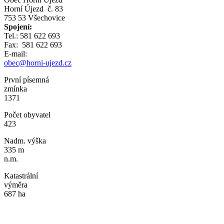
Horní Újezd č. 83
753 53 Všechovice
Spojení:
Tel.: 581 622 693
Fax: 581 622 693
E-mail:
obec@horni-ujezd.cz
První písemná
zmínka
1371
Počet obyvatel
423
Nadm. výška
335 m
n.m.
Katastrální
výměra
687 ha