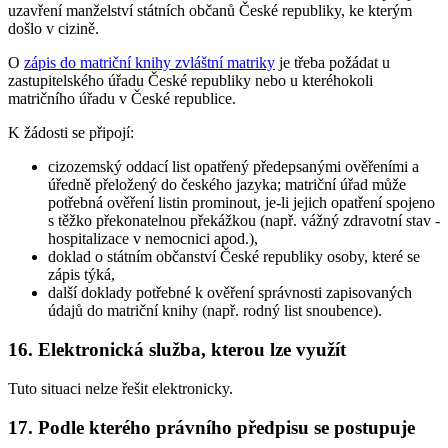
uzavření manželství státních občanů České republiky, ke kterým
došlo v cizině.
O
zápis do matriční knihy zvláštní matriky
je třeba požádat u
zastupitelského úřadu České republiky nebo u kteréhokoli
matričního úřadu v České republice.
K žádosti se připojí:
cizozemský oddací list opatřený předepsanými ověřeními a
úředně přeložený do českého jazyka; matriční úřad může
potřebná ověření listin prominout, je-li jejich opatření spojeno
s těžko překonatelnou překážkou (např. vážný zdravotní stav -
hospitalizace v nemocnici apod.),
doklad o státním občanství České republiky osoby, které se
zápis týká,
další doklady potřebné k ověření správnosti zapisovaných
údajů do matriční knihy (např. rodný list snoubence).
16. Elektronická služba, kterou lze využít
Tuto situaci nelze řešit elektronicky.
17. Podle kterého právního předpisu se postupuje