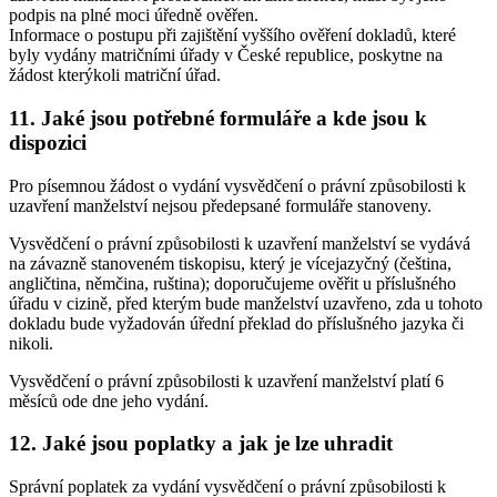
podpis na plné moci úředně ověřen.
Informace o postupu při zajištění vyššího ověření dokladů, které
byly vydány matričními úřady v České republice, poskytne na
žádost kterýkoli matriční úřad.
11. Jaké jsou potřebné formuláře a kde jsou k
dispozici
Pro písemnou žádost o vydání vysvědčení o právní způsobilosti k
uzavření manželství nejsou předepsané formuláře stanoveny.
Vysvědčení o právní způsobilosti k uzavření manželství se vydává
na závazně stanoveném tiskopisu, který je vícejazyčný (čeština,
angličtina, němčina, ruština); doporučujeme ověřit u příslušného
úřadu v cizině, před kterým bude manželství uzavřeno, zda u tohoto
dokladu bude vyžadován úřední překlad do příslušného jazyka či
nikoli.
Vysvědčení o právní způsobilosti k uzavření manželství platí 6
měsíců ode dne jeho vydání.
12. Jaké jsou poplatky a jak je lze uhradit
Správní poplatek za vydání vysvědčení o právní způsobilosti k