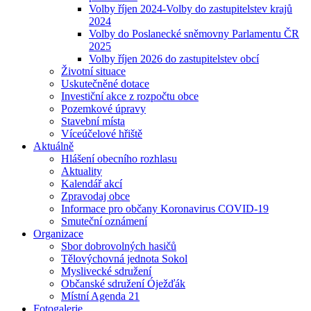
Volby říjen 2024-Volby do zastupitelstev krajů
2024
Volby do Poslanecké sněmovny Parlamentu ČR
2025
Volby říjen 2026 do zastupitelstev obcí
Životní situace
Uskutečněné dotace
Investiční akce z rozpočtu obce
Pozemkové úpravy
Stavební místa
Víceúčelové hřiště
Aktuálně
Hlášení obecního rozhlasu
Aktuality
Kalendář akcí
Zpravodaj obce
Informace pro občany Koronavirus COVID-19
Smuteční oznámení
Organizace
Sbor dobrovolných hasičů
Tělovýchovná jednota Sokol
Myslivecké sdružení
Občanské sdružení Óježďák
Místní Agenda 21
Fotogalerie