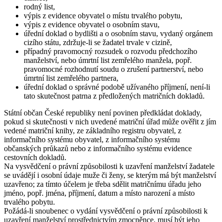
rodný list,
výpis z evidence obyvatel o místu trvalého pobytu,
výpis z evidence obyvatel o osobním stavu,
úřední doklad o bydlišti a o osobním stavu, vydaný orgánem
cizího státu, zdržuje-li se žadatel trvale v cizině,
případný pravomocný rozsudek o rozvodu předchozího
manželství, nebo úmrtní list zemřelého manžela, popř.
pravomocné rozhodnutí soudu o zrušení partnerství, nebo
úmrtní list zemřelého partnera,
úřední doklad o správné podobě užívaného příjmení, není-li
tato skutečnost patrna z předložených matričních dokladů.
Státní občan České republiky není povinen předkládat doklady,
pokud si skutečnosti v nich uvedené matriční úřad může ověřit z jím
vedené matriční knihy, ze základního registru obyvatel, z
informačního systému obyvatel, z informačního systému
občanských průkazů nebo z informačního systému evidence
cestovních dokladů.
Na vysvědčení o právní způsobilosti k uzavření manželství žadatele
se uvádějí i osobní údaje muže či ženy, se kterým má být manželství
uzavřeno; za tímto účelem je třeba sdělit matričnímu úřadu jeho
jméno, popř. jména, příjmení, datum a místo narození a místo
trvalého pobytu.
Požádá-li snoubenec o vydání vysvědčení o právní způsobilosti k
uzavření manželství prostřednictvím zmocněnce, musí být jeho