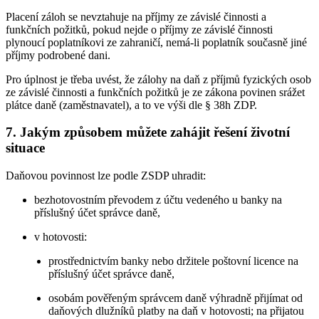
Placení záloh se nevztahuje na příjmy ze závislé činnosti a
funkčních požitků, pokud nejde o příjmy ze závislé činnosti
plynoucí poplatníkovi ze zahraničí, nemá-li poplatník současně jiné
příjmy podrobené dani.
Pro úplnost je třeba uvést, že zálohy na daň z příjmů fyzických osob
ze závislé činnosti a funkčních požitků je ze zákona povinen srážet
plátce daně (zaměstnavatel), a to ve výši dle § 38h ZDP.
7. Jakým způsobem můžete zahájit řešení životní
situace
Daňovou povinnost lze podle ZSDP uhradit:
bezhotovostním převodem z účtu vedeného u banky na
příslušný účet správce daně,
v hotovosti:
prostřednictvím banky nebo držitele poštovní licence na
příslušný účet správce daně,
osobám pověřeným správcem daně výhradně přijímat od
daňových dlužníků platby na daň v hotovosti; na přijatou