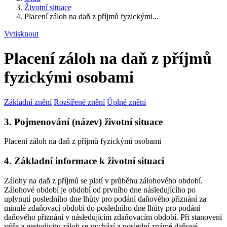
Životní situace
Placení záloh na daň z příjmů fyzickými...
Vytisknout
Placení záloh na daň z příjmů
fyzickými osobami
Základní znění
Rozšířené znění
Úplné znění
3. Pojmenování (název) životní situace
Placení záloh na daň z příjmů fyzickými osobami
4. Základní informace k životní situaci
Zálohy na daň z příjmů se platí v průběhu zálohového období.
Zálohové období je období od prvního dne následujícího po
uplynutí posledního dne lhůty pro podání daňového přiznání za
minulé zdaňovací období do posledního dne lhůty pro podání
daňového přiznání v následujícím zdaňovacím období. Při stanovení
výše a periodicity záloh se vychází z poslední známé daňové