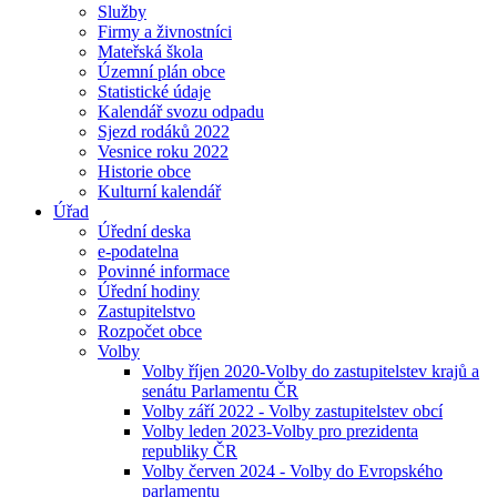
Služby
Firmy a živnostníci
Mateřská škola
Územní plán obce
Statistické údaje
Kalendář svozu odpadu
Sjezd rodáků 2022
Vesnice roku 2022
Historie obce
Kulturní kalendář
Úřad
Úřední deska
e-podatelna
Povinné informace
Úřední hodiny
Zastupitelstvo
Rozpočet obce
Volby
Volby říjen 2020-Volby do zastupitelstev krajů a
senátu Parlamentu ČR
Volby září 2022 - Volby zastupitelstev obcí
Volby leden 2023-Volby pro prezidenta
republiky ČR
Volby červen 2024 - Volby do Evropského
parlamentu