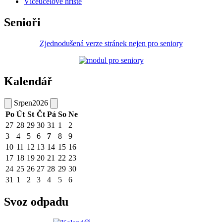
Víceúčelové hřiště
Senioři
Zjednodušená verze stránek nejen pro seniory
Kalendář
Srpen
2026
Po
Út
St
Čt
Pá
So
Ne
27
28
29
30
31
1
2
3
4
5
6
7
8
9
10
11
12
13
14
15
16
17
18
19
20
21
22
23
24
25
26
27
28
29
30
31
1
2
3
4
5
6
Svoz odpadu