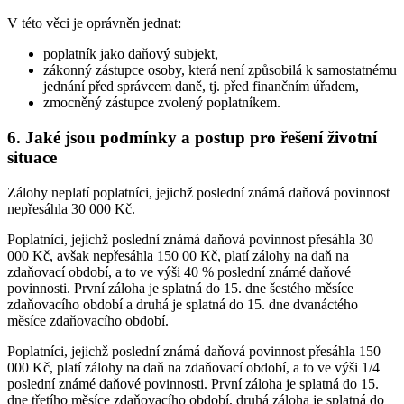
V této věci je oprávněn jednat:
poplatník jako daňový subjekt,
zákonný zástupce osoby, která není způsobilá k samostatnému
jednání před správcem daně, tj. před finančním úřadem,
zmocněný zástupce zvolený poplatníkem.
6. Jaké jsou podmínky a postup pro řešení životní
situace
Zálohy neplatí poplatníci, jejichž poslední známá daňová povinnost
nepřesáhla 30 000 Kč.
Poplatníci, jejichž poslední známá daňová povinnost přesáhla 30
000 Kč, avšak nepřesáhla 150 00 Kč, platí zálohy na daň na
zdaňovací období, a to ve výši 40 % poslední známé daňové
povinnosti. První záloha je splatná do 15. dne šestého měsíce
zdaňovacího období a druhá je splatná do 15. dne dvanáctého
měsíce zdaňovacího období.
Poplatníci, jejichž poslední známá daňová povinnost přesáhla 150
000 Kč, platí zálohy na daň na zdaňovací období, a to ve výši 1/4
poslední známé daňové povinnosti. První záloha je splatná do 15.
dne třetího měsíce zdaňovacího období, druhá záloha je splatná do