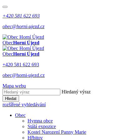
+420 581 622 693
obec@horni-ujezd.cz
Obec
Horní Újezd
Obec
Horní Újezd
+420 581 622 693
obec@horni-ujezd.cz
Mapa webu
Hledaný výraz
Hledat
rozšířené vyhledávání
Obec
Hymna obce
Stálá expozice
Kostel Narození Panny Marie
Hřbitov