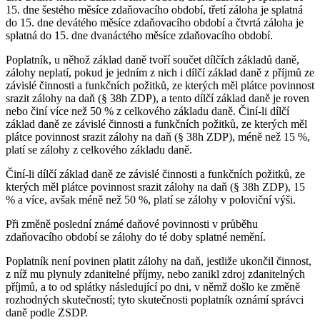
15. dne šestého měsíce zdaňovacího období, třetí záloha je splatná
do 15. dne devátého měsíce zdaňovacího období a čtvrtá záloha je
splatná do 15. dne dvanáctého měsíce zdaňovacího období.
Poplatník, u něhož základ daně tvoří součet dílčích základů daně,
zálohy neplatí, pokud je jedním z nich i dílčí základ daně z příjmů ze
závislé činnosti a funkčních požitků, ze kterých měl plátce povinnost
srazit zálohy na daň (§ 38h ZDP), a tento dílčí základ daně je roven
nebo činí více než 50 % z celkového základu daně. Činí-li dílčí
základ daně ze závislé činnosti a funkčních požitků, ze kterých měl
plátce povinnost srazit zálohy na daň (§ 38h ZDP), méně než 15 %,
platí se zálohy z celkového základu daně.
Činí-li dílčí základ daně ze závislé činnosti a funkčních požitků, ze
kterých měl plátce povinnost srazit zálohy na daň (§ 38h ZDP), 15
% a více, avšak méně než 50 %, platí se zálohy v poloviční výši.
Při změně poslední známé daňové povinnosti v průběhu
zdaňovacího období se zálohy do té doby splatné nemění.
Poplatník není povinen platit zálohy na daň, jestliže ukončil činnost,
z níž mu plynuly zdanitelné příjmy, nebo zanikl zdroj zdanitelných
příjmů, a to od splátky následující po dni, v němž došlo ke změně
rozhodných skutečností; tyto skutečnosti poplatník oznámí správci
daně podle ZSDP.