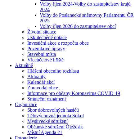
Volby říjen 2024-Volby do zastupitelstev krajů
2024
Volby do Poslanecké sněmovny Parlamentu ČR
2025
Volby říjen 2026 do zastupitelstev obcí
Životní situace
Uskutečněné dotace
Investiční akce z rozpočtu obce
Pozemkové úpravy
Stavební místa
Víceúčelové hřiště
Aktuálně
Hlášení obecního rozhlasu
Aktuality
Kalendář akcí
Zpravodaj obce
Informace pro občany Koronavirus COVID-19
Smuteční oznámení
Organizace
Sbor dobrovolných hasičů
Tělovýchovná jednota Sokol
Myslivecké sdružení
Občanské sdružení Óježďák
Místní Agenda 21
Fotogalerie