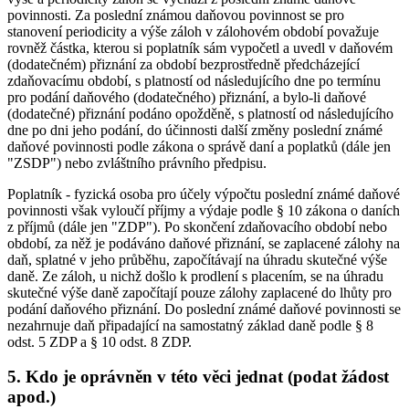
povinnosti. Za poslední známou daňovou povinnost se pro
stanovení periodicity a výše záloh v zálohovém období považuje
rovněž částka, kterou si poplatník sám vypočetl a uvedl v daňovém
(dodatečném) přiznání za období bezprostředně předcházející
zdaňovacímu období, s platností od následujícího dne po termínu
pro podání daňového (dodatečného) přiznání, a bylo-li daňové
(dodatečné) přiznání podáno opožděně, s platností od následujícího
dne po dni jeho podání, do účinnosti další změny poslední známé
daňové povinnosti podle zákona o správě daní a poplatků (dále jen
"ZSDP") nebo zvláštního právního předpisu.
Poplatník - fyzická osoba pro účely výpočtu poslední známé daňové
povinnosti však vyloučí příjmy a výdaje podle § 10 zákona o daních
z příjmů (dále jen "ZDP"). Po skončení zdaňovacího období nebo
období, za něž je podáváno daňové přiznání, se zaplacené zálohy na
daň, splatné v jeho průběhu, započítávají na úhradu skutečné výše
daně. Ze záloh, u nichž došlo k prodlení s placením, se na úhradu
skutečné výše daně započítají pouze zálohy zaplacené do lhůty pro
podání daňového přiznání. Do poslední známé daňové povinnosti se
nezahrnuje daň připadající na samostatný základ daně podle § 8
odst. 5 ZDP a § 10 odst. 8 ZDP.
5. Kdo je oprávněn v této věci jednat (podat žádost
apod.)