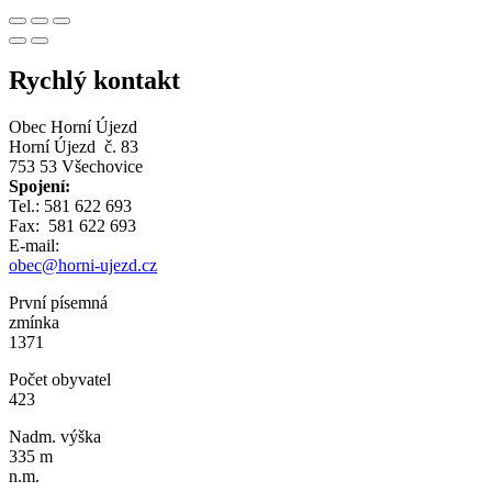
Rychlý kontakt
Obec Horní Újezd
Horní Újezd č. 83
753 53 Všechovice
Spojení:
Tel.: 581 622 693
Fax: 581 622 693
E-mail:
obec@horni-ujezd.cz
První písemná
zmínka
1371
Počet obyvatel
423
Nadm. výška
335 m
n.m.