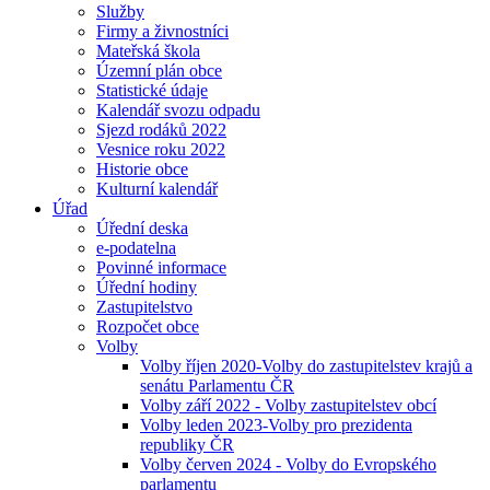
Služby
Firmy a živnostníci
Mateřská škola
Územní plán obce
Statistické údaje
Kalendář svozu odpadu
Sjezd rodáků 2022
Vesnice roku 2022
Historie obce
Kulturní kalendář
Úřad
Úřední deska
e-podatelna
Povinné informace
Úřední hodiny
Zastupitelstvo
Rozpočet obce
Volby
Volby říjen 2020-Volby do zastupitelstev krajů a
senátu Parlamentu ČR
Volby září 2022 - Volby zastupitelstev obcí
Volby leden 2023-Volby pro prezidenta
republiky ČR
Volby červen 2024 - Volby do Evropského
parlamentu