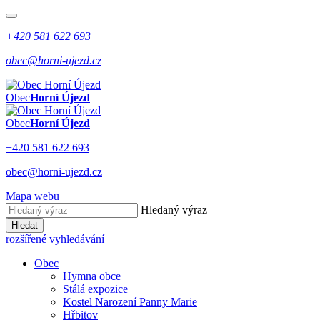
+420 581 622 693
obec@horni-ujezd.cz
Obec
Horní Újezd
Obec
Horní Újezd
+420 581 622 693
obec@horni-ujezd.cz
Mapa webu
Hledaný výraz
Hledat
rozšířené vyhledávání
Obec
Hymna obce
Stálá expozice
Kostel Narození Panny Marie
Hřbitov