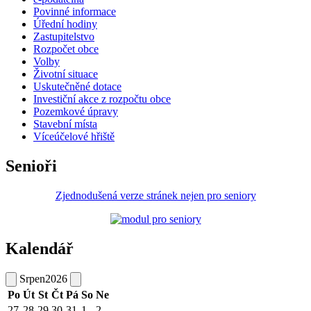
Povinné informace
Úřední hodiny
Zastupitelstvo
Rozpočet obce
Volby
Životní situace
Uskutečněné dotace
Investiční akce z rozpočtu obce
Pozemkové úpravy
Stavební místa
Víceúčelové hřiště
Senioři
Zjednodušená verze stránek nejen pro seniory
Kalendář
Srpen
2026
Po
Út
St
Čt
Pá
So
Ne
27
28
29
30
31
1
2