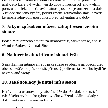
účely, pro které byl vydán, jen do doby 3 měsíců od jeho vydání
posuzujícím lékařem; časová platnost posudku je omezena na dobu
5 let ode dne jeho vydání, pokud změna zdravotního stavu nevede
ke změně zdravotní způsobilosti před uplynutím této doby.
7. Jakým způsobem můžete zahájit řešení životní
situace
Podáním písemného návrhu na ustanovení rybářské stráže, a to se
všemi požadovanými náležitostmi.
8. Na které instituci životní situaci řešit
S návrhem na ustanovení rybářské stráže se obraťte na obecní úřad
obce s rozšířenou působností, příslušný podle místa trvalého bydliště
navrhované osoby.
10. Jaké doklady je nutné mít s sebou
K návrhu na ustanovení rybářské stráže doložte doklad o užívání
rybářského revíru nebo rybochovného zařízení a dále doklady /
dokumenty navrhované osoby, tzn.: