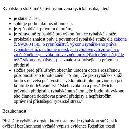
Rybářskou stráží může být ustanovena fyzická osoba, která:
je starší 21 let,
splňuje podmínku bezúhonnosti,
je způsobilá k právním úkonům,
je zdravotně způsobilá pro výkon funkce rybářské stráže,
prokázala znalost práv a povinností rybářské stráže dle
zákona
č. 99/2004 Sb., o rybníkářství, výkonu rybářského práva,
rybářské stráži, ochraně mořských rybolovných zdrojů a o
změně některých zákonů, ve znění pozdějších předpisů (dále
též "zákon o rybářství")
, a znalost souvisejících právních
předpisů,
složila před příslušným obecním úřadem obce s rozšířenou
působností slib tohoto znění:
"Slibuji, že jako rybářská stráž
budu s největší pečlivostí a svědomitostí plnit povinnosti při
kontrole dodržování rybářského zákona a prováděcích
právních předpisů k rybářskému zákonu, že budu při výkonu
této činnosti dodržovat právní předpisy a nepřekročím
oprávnění příslušející rybářské stráži."
Bezúhonnost
Příslušný rybářský orgán, který ustanovuje rybářskou stráž, si k
ověření bezúhonnosti vyžádá výpis z evidence Rejstříku trestů