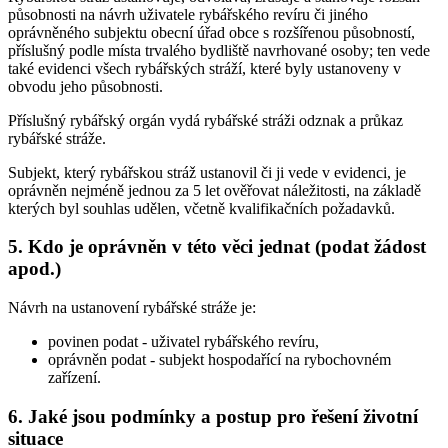
působnosti na návrh uživatele rybářského revíru či jiného
oprávněného subjektu obecní úřad obce s rozšířenou působností,
příslušný podle místa trvalého bydliště navrhované osoby; ten vede
také evidenci všech rybářských stráží, které byly ustanoveny v
obvodu jeho působnosti.
Příslušný rybářský orgán vydá rybářské stráži odznak a průkaz
rybářské stráže.
Subjekt, který rybářskou stráž ustanovil či ji vede v evidenci, je
oprávněn nejméně jednou za 5 let ověřovat náležitosti, na základě
kterých byl souhlas udělen, včetně kvalifikačních požadavků.
5. Kdo je oprávněn v této věci jednat (podat žádost
apod.)
Návrh na ustanovení rybářské stráže je:
povinen podat
- uživatel rybářského revíru,
oprávněn podat
- subjekt hospodařící na rybochovném
zařízení.
6. Jaké jsou podmínky a postup pro řešení životní
situace