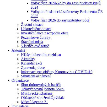
Volby říjen 2024-Volby do zastupitelstev krajů
2024
Volby do Poslanecké sněmovny Parlamentu ČR
2025
Volby říjen 2026 do zastupitelstev obcí
Životní situace
Uskutečněné dotace
Investiční akce z rozpočtu obce
Pozemkové úpravy
Stavební místa
Víceúčelové hřiště
Aktuálně
Hlášení obecního rozhlasu
Aktuality
Kalendář akcí
Zpravodaj obce
Informace pro občany Koronavirus COVID-19
Smuteční oznámení
Organizace
Sbor dobrovolných hasičů
Tělovýchovná jednota Sokol
Myslivecké sdružení
Občanské sdružení Óježďák
Místní Agenda 21
Fotogalerie