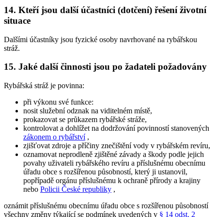
14. Kteří jsou další účastníci (dotčení) řešení životní
situace
Dalšími účastníky jsou fyzické osoby navrhované na rybářskou
stráž.
15. Jaké další činnosti jsou po žadateli požadovány
Rybářská stráž je povinna:
při výkonu své funkce:
nosit služební odznak na viditelném místě,
prokazovat se průkazem rybářské stráže,
kontrolovat a dohlížet na dodržování povinností stanovených
zákonem o rybářství
,
zjišťovat zdroje a příčiny znečištění vody v rybářském revíru,
oznamovat neprodleně zjištěné závady a škody podle jejich
povahy uživateli rybářského revíru a příslušnému obecnímu
úřadu obce s rozšířenou působností, který ji ustanovil,
popřípadě orgánu příslušnému k ochraně přírody a krajiny
nebo
Policii České republiky
,
oznámit příslušnému obecnímu úřadu obce s rozšířenou působností
všechny změny týkající se podmínek uvedených v
§ 14 odst. 2