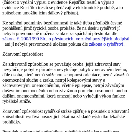
(žádost o vydání výpisu z evidence Rejstříku trestů a výpis z
evidence Rejstříku trestů se předávají v elektronické podobě, a to
způsobem umožňujícím dálkový přístup).
Ke splnění podmínky bezúhonnosti je také třeba předložit čestné
prohlášení, jímž fyzická osoba prokáže, že na úseku rybářství jí
nebyla pravomocně uložena sankce za spáchání přestupku dle
zákona č. 200/1990 Sb., o přestupcích, ve znění pozdějších předpisů
, ani jí nebyla pravomocně uložena pokuta dle
zákona o rybářství
.
Zdravotní způsobilost
Za zdravotně způsobilou se považuje osoba, jejíž zdravotní stav
nevylučuje pobyt v přírodě a nevylučuje pohyb v nerovném terénu,
dále osoba, která nemá sníženou schopnost orientace, nemá závažná
onemocnění sluchu a zraku, netrpí kolapsovými stavy a
záchvatovitými onemocněními, včetně epilepsie, netrpí závažným
duševním onemocněním nebo závažnou poruchou osobnosti anebo
dalšími onemocněními, která omezují nebo vylučují výkon funkce
rybářské stráže.
Zdravotní způsobilost rybářské stráže zjišťuje a posudek o zdravotní
způsobilosti vydává posuzující lékař na základě výsledku lékařské
prohlídky.
Posudek o zdravotní způsobilosti rybářské stráže lze použít pro