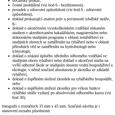
občanský průkaz,
čestné prohlášení (viz bod 6 - bezúhonnost),
posudek o zdravotní způsobilosti (viz bod 6 - zdravotní
způsobilost),
doklad prokazující znalost práv a povinností rybářské stráže,
tj.:
doklad o ukončeném vysokoškolském vzdělání získaném
studiem v akreditovaném bakalářském, magisterském nebo
doktorském studijním programu v oblasti zemědělství ve
studijních oborech se zaměřením na rybářství nebo v oblasti
přírodních věd se zaměřením na hydrobiologii nebo
ichtyologii,
doklad o získání úplného středního odborného vzdělání ve
studijním oboru rybářství nebo doklad o ukončení studia na
vyšší odborné škole se studijním oborem vodní hospodářství a
ekologie, v němž součástí absolutoria je zkouška ze základů
rybářství,
doklad o úspěšném složení zkoušek na rybářského hospodáře,
nebo
doklad o úspěšném složení zkoušky pro výkon funkce
rybářské stráže vydaný po absolvování odborného kurzu (viz
bod 30),
fotografii o rozměrech 35 mm x 45 mm. Součástí návrhu je i
stanovení rozsahu působnosti.