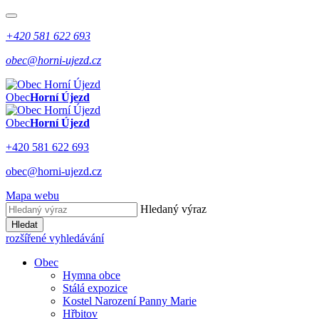
+420 581 622 693
obec@horni-ujezd.cz
Obec
Horní Újezd
Obec
Horní Újezd
+420 581 622 693
obec@horni-ujezd.cz
Mapa webu
Hledaný výraz
Hledat
rozšířené vyhledávání
Obec
Hymna obce
Stálá expozice
Kostel Narození Panny Marie
Hřbitov