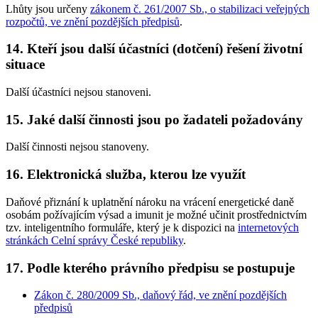
Lhůty jsou určeny
zákonem č. 261/2007 Sb., o stabilizaci veřejných
rozpočtů, ve znění pozdějších předpisů
.
14. Kteří jsou další účastníci (dotčení) řešení životní
situace
Další účastníci nejsou stanoveni.
15. Jaké další činnosti jsou po žadateli požadovány
Další činnosti nejsou stanoveny.
16. Elektronická služba, kterou lze využít
Daňové přiznání k uplatnění nároku na vrácení energetické daně
osobám požívajícím výsad a imunit
je možné učinit prostřednictvím
tzv. inteligentního formuláře, který je k dispozici na
internetových
stránkách Celní správy České republiky
.
17. Podle kterého právního předpisu se postupuje
Zákon č. 280/2009 Sb., daňový řád, ve znění pozdějších
předpisů