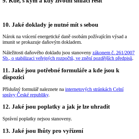
9. Kde, s kým a kdy životní situaci řešit
10. Jaké doklady je nutné mít s sebou
Nárok na vrácení energetické daně osobám požívajícím výsad a
imunit se prokazuje daňovým dokladem.
Náležitosti daňového dokladu jsou stanoveny
zákonem č. 261/2007
Sb., o stabilizaci veřejných rozpočtů, ve znění pozdějších předpisů
.
11. Jaké jsou potřebné formuláře a kde jsou k
dispozici
Příslušný formulář naleznete na
internetových stránkách Celní
správy České republiky
.
12. Jaké jsou poplatky a jak je lze uhradit
Správní poplatky nejsou stanoveny.
13. Jaké jsou lhůty pro vyřízení