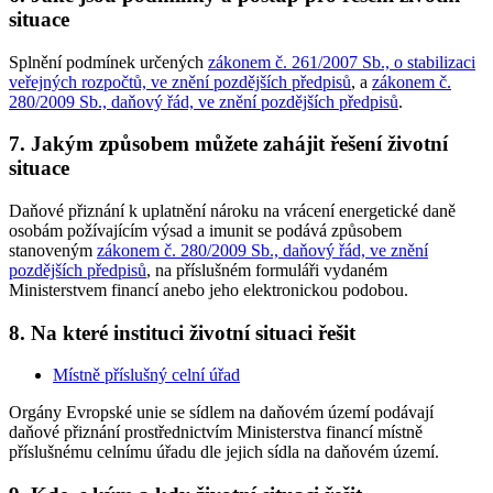
situace
Splnění podmínek určených
zákonem č. 261/2007 Sb., o stabilizaci
veřejných rozpočtů, ve znění pozdějších předpisů
, a
zákonem č.
280/2009 Sb., daňový řád, ve znění pozdějších předpisů
.
7. Jakým způsobem můžete zahájit řešení životní
situace
Daňové přiznání k uplatnění nároku na vrácení energetické daně
osobám požívajícím výsad a imunit se podává způsobem
stanoveným
zákonem č. 280/2009 Sb., daňový řád, ve znění
pozdějších předpisů
, na příslušném formuláři vydaném
Ministerstvem financí anebo jeho elektronickou podobou.
8. Na které instituci životní situaci řešit
Místně příslušný celní úřad
Orgány Evropské unie se sídlem na daňovém území podávají
daňové přiznání prostřednictvím Ministerstva financí místně
příslušnému celnímu úřadu dle jejich sídla na daňovém území.