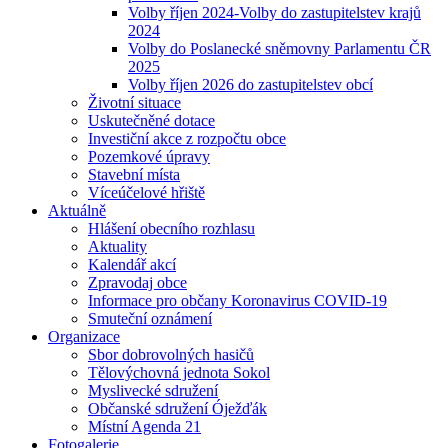
Volby říjen 2024-Volby do zastupitelstev krajů
2024
Volby do Poslanecké sněmovny Parlamentu ČR
2025
Volby říjen 2026 do zastupitelstev obcí
Životní situace
Uskutečněné dotace
Investiční akce z rozpočtu obce
Pozemkové úpravy
Stavební místa
Víceúčelové hřiště
Aktuálně
Hlášení obecního rozhlasu
Aktuality
Kalendář akcí
Zpravodaj obce
Informace pro občany Koronavirus COVID-19
Smuteční oznámení
Organizace
Sbor dobrovolných hasičů
Tělovýchovná jednota Sokol
Myslivecké sdružení
Občanské sdružení Óježďák
Místní Agenda 21
Fotogalerie