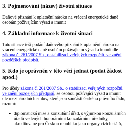
3. Pojmenování (název) životní situace
Daňové přiznání k uplatnění nároku na vrácení energetické daně
osobám požívajícím výsad a imunit
4. Základní informace k životní situaci
Tato situace řeší podání daňového přiznání k uplatnění nároku na
vrácení energetické daně osobám požívajícím výsad a imunit dle
zákona č. 261/2007 Sb., o stabilizaci veřejných rozpočtů, ve znění
pozdějších předpisů
.
5. Kdo je oprávněn v této věci jednat (podat žádost
apod.)
Pro účely
zákona č. 261/2007 Sb., o stabilizaci veřejných rozpočtů,
ve znění pozdějších předpisů
, se osobou požívající výsad a imunit
dle mezinárodních smluv, které jsou součástí českého právního řádu,
rozumí:
diplomatická mise a konzulární úřad, s výjimkou konzulárních
úřadů vedených honorárními konzulárními úředníky,
akreditované pro Českou republiku jako orgány cizích států,