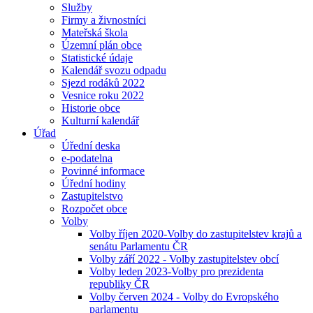
Služby
Firmy a živnostníci
Mateřská škola
Územní plán obce
Statistické údaje
Kalendář svozu odpadu
Sjezd rodáků 2022
Vesnice roku 2022
Historie obce
Kulturní kalendář
Úřad
Úřední deska
e-podatelna
Povinné informace
Úřední hodiny
Zastupitelstvo
Rozpočet obce
Volby
Volby říjen 2020-Volby do zastupitelstev krajů a
senátu Parlamentu ČR
Volby září 2022 - Volby zastupitelstev obcí
Volby leden 2023-Volby pro prezidenta
republiky ČR
Volby červen 2024 - Volby do Evropského
parlamentu