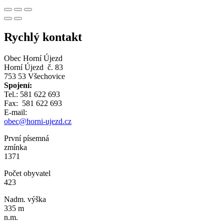
Rychlý kontakt
Obec Horní Újezd
Horní Újezd č. 83
753 53 Všechovice
Spojení:
Tel.: 581 622 693
Fax: 581 622 693
E-mail:
obec@horni-ujezd.cz
První písemná
zmínka
1371
Počet obyvatel
423
Nadm. výška
335 m
n.m.