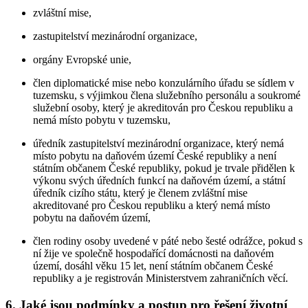
zvláštní mise,
zastupitelství mezinárodní organizace,
orgány Evropské unie,
člen diplomatické mise nebo konzulárního úřadu se sídlem v
tuzemsku, s výjimkou člena služebního personálu a soukromé
služební osoby, který je akreditován pro Českou republiku a
nemá místo pobytu v tuzemsku,
úředník zastupitelství mezinárodní organizace, který nemá
místo pobytu na daňovém území České republiky a není
státním občanem České republiky, pokud je trvale přidělen k
výkonu svých úředních funkcí na daňovém území, a státní
úředník cizího státu, který je členem zvláštní mise
akreditované pro Českou republiku a který nemá místo
pobytu na daňovém území,
člen rodiny osoby uvedené v páté nebo šesté odrážce, pokud s
ní žije ve společně hospodařící domácnosti na daňovém
území, dosáhl věku 15 let, není státním občanem České
republiky a je registrován Ministerstvem zahraničních věcí.
6. Jaké jsou podmínky a postup pro řešení životní