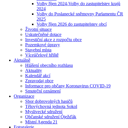
Volby říjen 2024-Volby do zastupitelstev krajů
2024
Volby do Poslanecké sněmovny Parlamentu ČR
2025
Volby říjen 2026 do zastupitelstev obcí
Životní situace
Uskutečněné dotace
Investiční akce z rozpočtu obce
Pozemkové úpravy
Stavební místa
Víceúčelové hřiště
Aktuálně
Hlášení obecního rozhlasu
Aktuality
Kalendář akcí
Zpravodaj obce
Informace pro občany Koronavirus COVID-19
Smuteční oznámení
Organizace
Sbor dobrovolných hasičů
Tělovýchovná jednota Sokol
Myslivecké sdružení
Občanské sdružení Óježďák
Místní Agenda 21
Fotogalerie