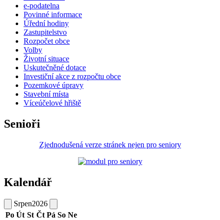
e-podatelna
Povinné informace
Úřední hodiny
Zastupitelstvo
Rozpočet obce
Volby
Životní situace
Uskutečněné dotace
Investiční akce z rozpočtu obce
Pozemkové úpravy
Stavební místa
Víceúčelové hřiště
Senioři
Zjednodušená verze stránek nejen pro seniory
Kalendář
Srpen
2026
Po
Út
St
Čt
Pá
So
Ne