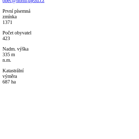
obec@horni-ujezd.cz
První písemná
zmínka
1371
Počet obyvatel
423
Nadm. výška
335 m
n.m.
Katastrální
výměra
687 ha