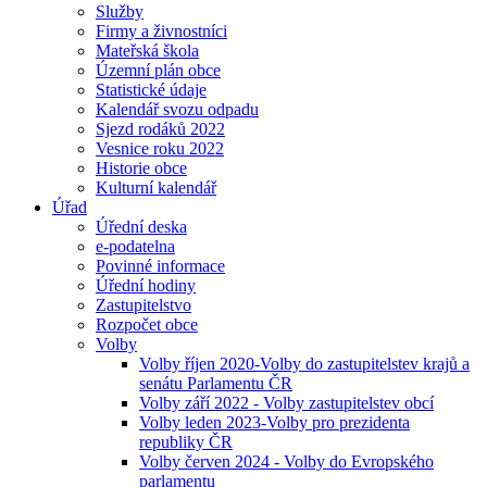
Služby
Firmy a živnostníci
Mateřská škola
Územní plán obce
Statistické údaje
Kalendář svozu odpadu
Sjezd rodáků 2022
Vesnice roku 2022
Historie obce
Kulturní kalendář
Úřad
Úřední deska
e-podatelna
Povinné informace
Úřední hodiny
Zastupitelstvo
Rozpočet obce
Volby
Volby říjen 2020-Volby do zastupitelstev krajů a
senátu Parlamentu ČR
Volby září 2022 - Volby zastupitelstev obcí
Volby leden 2023-Volby pro prezidenta
republiky ČR
Volby červen 2024 - Volby do Evropského
parlamentu