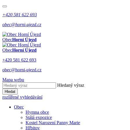
+420 581 622 693
obec@horni-ujezd.cz
Obec
Horní Újezd
Obec
Horní Újezd
+420 581 622 693
obec@horni-ujezd.cz
Mapa webu
Hledaný výraz
Hledat
rozšířené vyhledávání
Obec
Hymna obce
Stálá expozice
Kostel Narození Panny Marie
Hřbitov