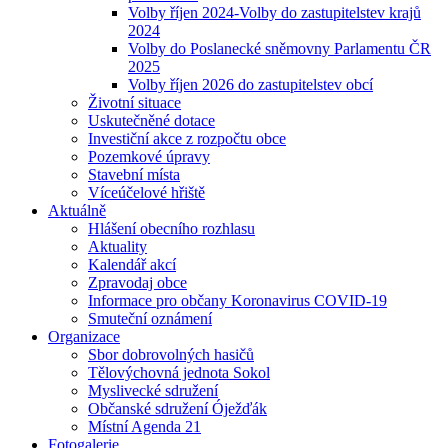
Volby říjen 2024-Volby do zastupitelstev krajů
2024
Volby do Poslanecké sněmovny Parlamentu ČR
2025
Volby říjen 2026 do zastupitelstev obcí
Životní situace
Uskutečněné dotace
Investiční akce z rozpočtu obce
Pozemkové úpravy
Stavební místa
Víceúčelové hřiště
Aktuálně
Hlášení obecního rozhlasu
Aktuality
Kalendář akcí
Zpravodaj obce
Informace pro občany Koronavirus COVID-19
Smuteční oznámení
Organizace
Sbor dobrovolných hasičů
Tělovýchovná jednota Sokol
Myslivecké sdružení
Občanské sdružení Óježďák
Místní Agenda 21
Fotogalerie