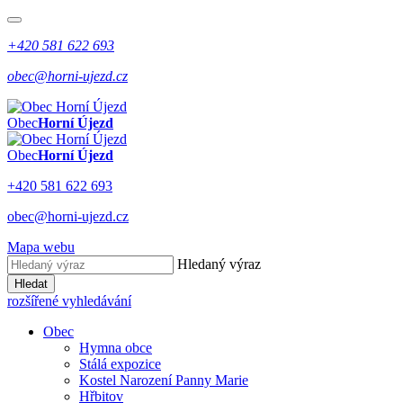
+420 581 622 693
obec@horni-ujezd.cz
Obec
Horní Újezd
Obec
Horní Újezd
+420 581 622 693
obec@horni-ujezd.cz
Mapa webu
Hledaný výraz
Hledat
rozšířené vyhledávání
Obec
Hymna obce
Stálá expozice
Kostel Narození Panny Marie
Hřbitov