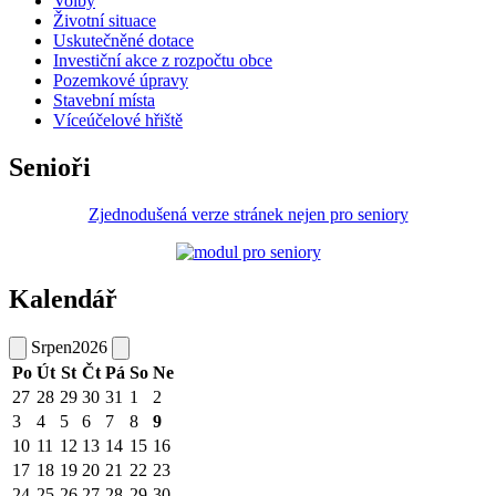
Volby
Životní situace
Uskutečněné dotace
Investiční akce z rozpočtu obce
Pozemkové úpravy
Stavební místa
Víceúčelové hřiště
Senioři
Zjednodušená verze stránek nejen pro seniory
Kalendář
Srpen
2026
Po
Út
St
Čt
Pá
So
Ne
27
28
29
30
31
1
2
3
4
5
6
7
8
9
10
11
12
13
14
15
16
17
18
19
20
21
22
23
24
25
26
27
28
29
30