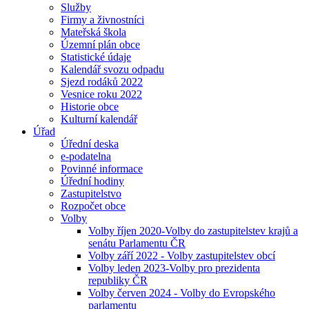
Služby
Firmy a živnostníci
Mateřská škola
Územní plán obce
Statistické údaje
Kalendář svozu odpadu
Sjezd rodáků 2022
Vesnice roku 2022
Historie obce
Kulturní kalendář
Úřad
Úřední deska
e-podatelna
Povinné informace
Úřední hodiny
Zastupitelstvo
Rozpočet obce
Volby
Volby říjen 2020-Volby do zastupitelstev krajů a
senátu Parlamentu ČR
Volby září 2022 - Volby zastupitelstev obcí
Volby leden 2023-Volby pro prezidenta
republiky ČR
Volby červen 2024 - Volby do Evropského
parlamentu