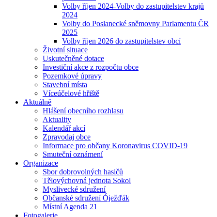
Volby říjen 2024-Volby do zastupitelstev krajů
2024
Volby do Poslanecké sněmovny Parlamentu ČR
2025
Volby říjen 2026 do zastupitelstev obcí
Životní situace
Uskutečněné dotace
Investiční akce z rozpočtu obce
Pozemkové úpravy
Stavební místa
Víceúčelové hřiště
Aktuálně
Hlášení obecního rozhlasu
Aktuality
Kalendář akcí
Zpravodaj obce
Informace pro občany Koronavirus COVID-19
Smuteční oznámení
Organizace
Sbor dobrovolných hasičů
Tělovýchovná jednota Sokol
Myslivecké sdružení
Občanské sdružení Óježďák
Místní Agenda 21
Fotogalerie