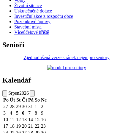
Volby
Životní situace
Uskutečněné dotace
Investiční akce z rozpočtu obce
Pozemkové úpravy
Stavební místa
Víceúčelové hřiště
Senioři
Zjednodušená verze stránek nejen pro seniory
Kalendář
Srpen
2026
Po
Út
St
Čt
Pá
So
Ne
27
28
29
30
31
1
2
3
4
5
6
7
8
9
10
11
12
13
14
15
16
17
18
19
20
21
22
23
24
25
26
27
28
29
30