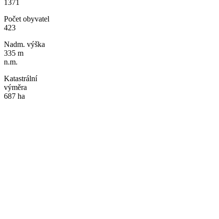
1371
Počet obyvatel
423
Nadm. výška
335 m
n.m.
Katastrální
výměra
687 ha