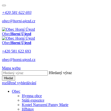
+420 581 622 693
obec@horni-ujezd.cz
Obec
Horní Újezd
Obec
Horní Újezd
+420 581 622 693
obec@horni-ujezd.cz
Mapa webu
Hledaný výraz
Hledat
rozšířené vyhledávání
Obec
Hymna obce
Stálá expozice
Kostel Narození Panny Marie
Hřbitov