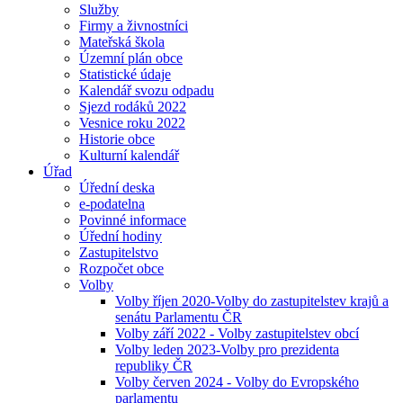
Služby
Firmy a živnostníci
Mateřská škola
Územní plán obce
Statistické údaje
Kalendář svozu odpadu
Sjezd rodáků 2022
Vesnice roku 2022
Historie obce
Kulturní kalendář
Úřad
Úřední deska
e-podatelna
Povinné informace
Úřední hodiny
Zastupitelstvo
Rozpočet obce
Volby
Volby říjen 2020-Volby do zastupitelstev krajů a
senátu Parlamentu ČR
Volby září 2022 - Volby zastupitelstev obcí
Volby leden 2023-Volby pro prezidenta
republiky ČR
Volby červen 2024 - Volby do Evropského
parlamentu