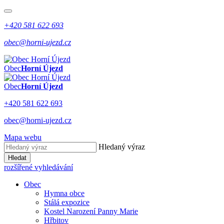
+420 581 622 693
obec@horni-ujezd.cz
Obec
Horní Újezd
Obec
Horní Újezd
+420 581 622 693
obec@horni-ujezd.cz
Mapa webu
Hledaný výraz
Hledat
rozšířené vyhledávání
Obec
Hymna obce
Stálá expozice
Kostel Narození Panny Marie
Hřbitov