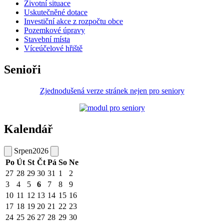
Životní situace
Uskutečněné dotace
Investiční akce z rozpočtu obce
Pozemkové úpravy
Stavební místa
Víceúčelové hřiště
Senioři
Zjednodušená verze stránek nejen pro seniory
Kalendář
Srpen
2026
Po
Út
St
Čt
Pá
So
Ne
27
28
29
30
31
1
2
3
4
5
6
7
8
9
10
11
12
13
14
15
16
17
18
19
20
21
22
23
24
25
26
27
28
29
30