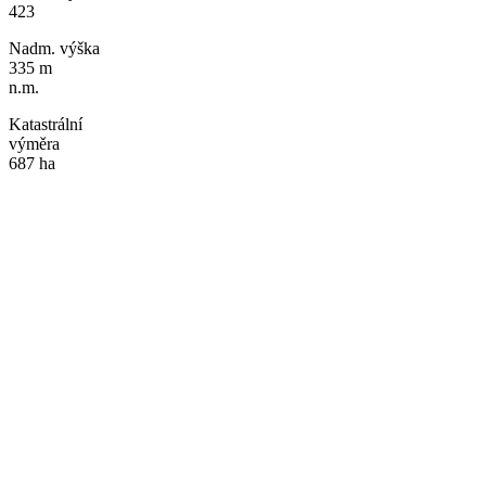
423
Nadm. výška
335 m
n.m.
Katastrální
výměra
687 ha