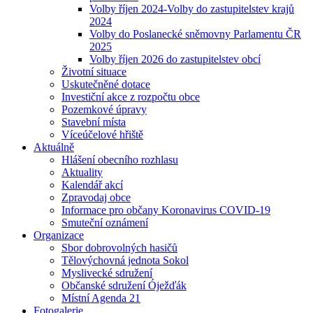
Volby říjen 2024-Volby do zastupitelstev krajů
2024
Volby do Poslanecké sněmovny Parlamentu ČR
2025
Volby říjen 2026 do zastupitelstev obcí
Životní situace
Uskutečněné dotace
Investiční akce z rozpočtu obce
Pozemkové úpravy
Stavební místa
Víceúčelové hřiště
Aktuálně
Hlášení obecního rozhlasu
Aktuality
Kalendář akcí
Zpravodaj obce
Informace pro občany Koronavirus COVID-19
Smuteční oznámení
Organizace
Sbor dobrovolných hasičů
Tělovýchovná jednota Sokol
Myslivecké sdružení
Občanské sdružení Óježďák
Místní Agenda 21
Fotogalerie