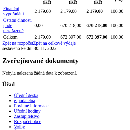
(Kč)
(Kč)
(Kč)
Finanční
2 179,00
2 179,00
2 179,00
100,00
vypořádání
Ostatní činnosti
jinde
0,00
670 218,00
670 218,00
100,00
nezařazené
Celkem
2 179,00
672 397,00
672 397,00
100,00
Zpět na rozpočet
Zpět na celkové výdaje
sestaveno ke dni 30. 11. 2022
Zveřejňované dokumenty
Nebyla nalezena žádná data k zobrazení.
Úřad
Úřední deska
e-podatelna
Povinné informace
Úřední hodiny
Zastupitelstvo
Rozpočet obce
Volby