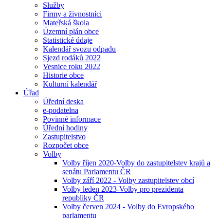
Služby
Firmy a živnostníci
Mateřská škola
Územní plán obce
Statistické údaje
Kalendář svozu odpadu
Sjezd rodáků 2022
Vesnice roku 2022
Historie obce
Kulturní kalendář
Úřad
Úřední deska
e-podatelna
Povinné informace
Úřední hodiny
Zastupitelstvo
Rozpočet obce
Volby
Volby říjen 2020-Volby do zastupitelstev krajů a
senátu Parlamentu ČR
Volby září 2022 - Volby zastupitelstev obcí
Volby leden 2023-Volby pro prezidenta
republiky ČR
Volby červen 2024 - Volby do Evropského
parlamentu