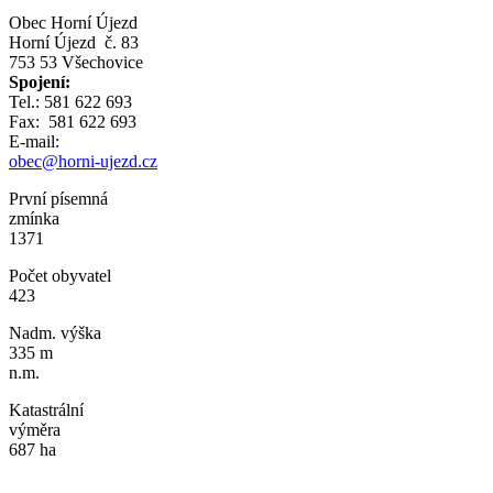
Obec Horní Újezd
Horní Újezd č. 83
753 53 Všechovice
Spojení:
Tel.: 581 622 693
Fax: 581 622 693
E-mail:
obec@horni-ujezd.cz
První písemná
zmínka
1371
Počet obyvatel
423
Nadm. výška
335 m
n.m.
Katastrální
výměra
687 ha