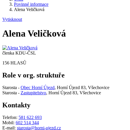
Povinné informace
Alena Veličková
Vytisknout
Alena Veličková
členka KDU-ČSL
156 HLASŮ
Role v org. struktuře
Starosta -
Obec Horní Újezd
, Horní Újezd 83, Všechovice
Starosta -
Zastupitelstvo
, Horní Újezd 83, Všechovice
Kontakty
Telefon:
581 622 693
Mobil:
602 514 344
E-mail:
starosta@horni-ujezd.cz