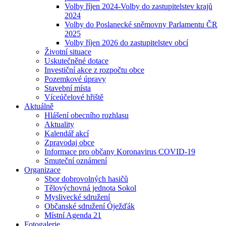
Volby říjen 2024-Volby do zastupitelstev krajů
2024
Volby do Poslanecké sněmovny Parlamentu ČR
2025
Volby říjen 2026 do zastupitelstev obcí
Životní situace
Uskutečněné dotace
Investiční akce z rozpočtu obce
Pozemkové úpravy
Stavební místa
Víceúčelové hřiště
Aktuálně
Hlášení obecního rozhlasu
Aktuality
Kalendář akcí
Zpravodaj obce
Informace pro občany Koronavirus COVID-19
Smuteční oznámení
Organizace
Sbor dobrovolných hasičů
Tělovýchovná jednota Sokol
Myslivecké sdružení
Občanské sdružení Óježďák
Místní Agenda 21
Fotogalerie