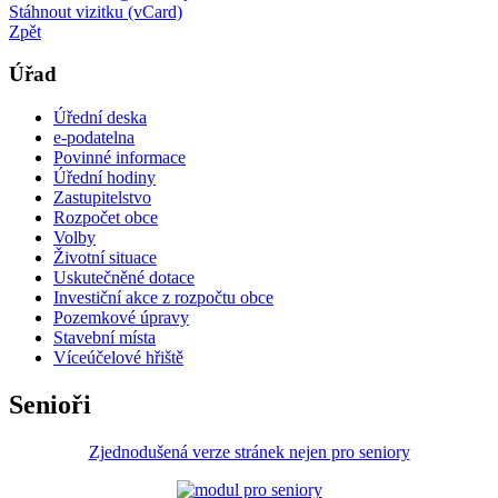
Stáhnout vizitku (vCard)
Zpět
Úřad
Úřední deska
e-podatelna
Povinné informace
Úřední hodiny
Zastupitelstvo
Rozpočet obce
Volby
Životní situace
Uskutečněné dotace
Investiční akce z rozpočtu obce
Pozemkové úpravy
Stavební místa
Víceúčelové hřiště
Senioři
Zjednodušená verze stránek nejen pro seniory