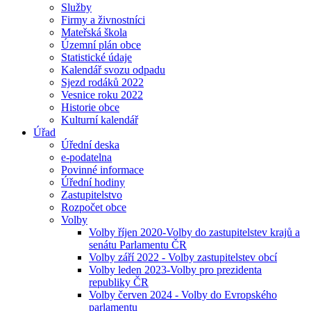
Služby
Firmy a živnostníci
Mateřská škola
Územní plán obce
Statistické údaje
Kalendář svozu odpadu
Sjezd rodáků 2022
Vesnice roku 2022
Historie obce
Kulturní kalendář
Úřad
Úřední deska
e-podatelna
Povinné informace
Úřední hodiny
Zastupitelstvo
Rozpočet obce
Volby
Volby říjen 2020-Volby do zastupitelstev krajů a
senátu Parlamentu ČR
Volby září 2022 - Volby zastupitelstev obcí
Volby leden 2023-Volby pro prezidenta
republiky ČR
Volby červen 2024 - Volby do Evropského
parlamentu