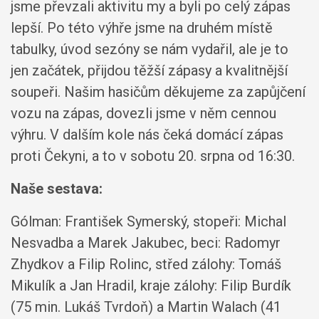
jsme převzali aktivitu my a byli po celý zápas
lepší. Po této výhře jsme na druhém místě
tabulky, úvod sezóny se nám vydařil, ale je to
jen začátek, přijdou těžší zápasy a kvalitnější
soupeři. Našim hasičům děkujeme za zapůjčení
vozu na zápas, dovezli jsme v něm cennou
výhru. V dalším kole nás čeká domácí zápas
proti Čekyni, a to v sobotu 20. srpna od 16:30.
Naše sestava:
Gólman: František Symerský, stopeři: Michal
Nesvadba a Marek Jakubec, beci: Radomyr
Zhydkov a Filip Rolinc, střed zálohy: Tomáš
Mikulík a Jan Hradil, kraje zálohy: Filip Burdík
(75 min. Lukáš Tvrdoň) a Martin Walach (41