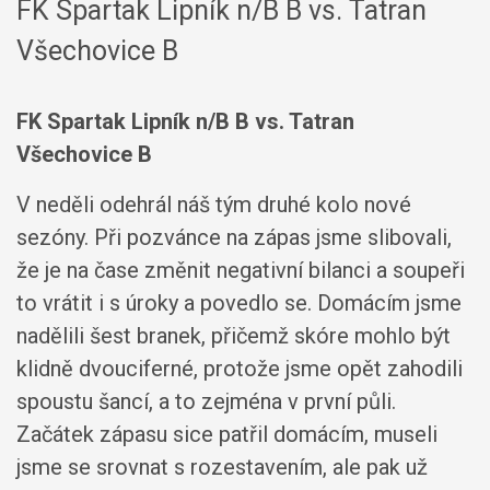
FK Spartak Lipník n/B B vs. Tatran
Všechovice B
FK Spartak Lipník n/B B vs. Tatran
Všechovice B
V neděli odehrál náš tým druhé kolo nové
sezóny. Při pozvánce na zápas jsme slibovali,
že je na čase změnit negativní bilanci a soupeři
to vrátit i s úroky a povedlo se. Domácím jsme
nadělili šest branek, přičemž skóre mohlo být
klidně dvouciferné, protože jsme opět zahodili
spoustu šancí, a to zejména v první půli.
Začátek zápasu sice patřil domácím, museli
jsme se srovnat s rozestavením, ale pak už