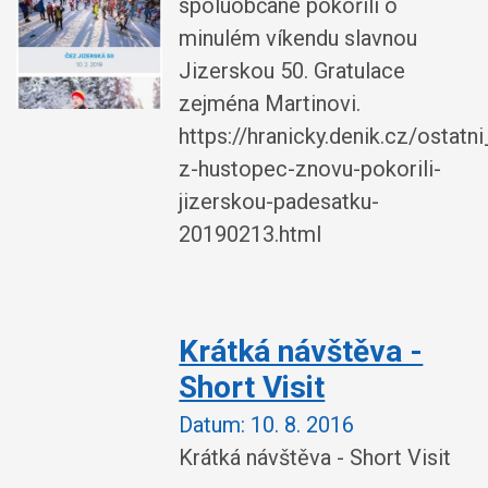
spoluobčané pokořili o
minulém víkendu slavnou
Jizerskou 50. Gratulace
zejména Martinovi.
https://hranicky.denik.cz/ostatn
z-hustopec-znovu-pokorili-
jizerskou-padesatku-
20190213.html
Krátká návštěva -
Short Visit
Datum:
10. 8. 2016
Krátká návštěva - Short Visit