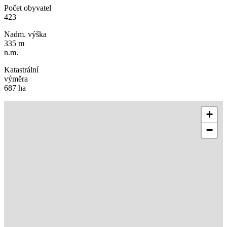
Počet obyvatel
423
Nadm. výška
335 m
n.m.
Katastrální
výměra
687 ha
+
−