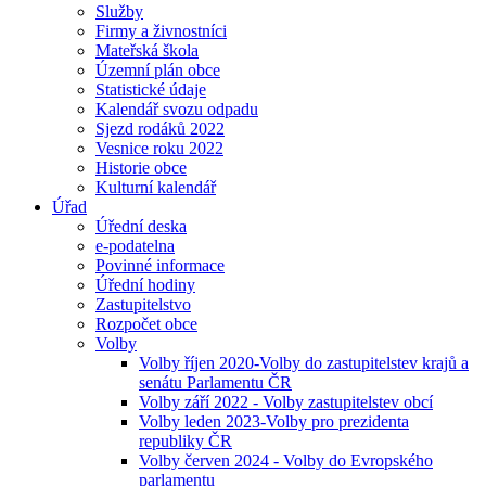
Služby
Firmy a živnostníci
Mateřská škola
Územní plán obce
Statistické údaje
Kalendář svozu odpadu
Sjezd rodáků 2022
Vesnice roku 2022
Historie obce
Kulturní kalendář
Úřad
Úřední deska
e-podatelna
Povinné informace
Úřední hodiny
Zastupitelstvo
Rozpočet obce
Volby
Volby říjen 2020-Volby do zastupitelstev krajů a
senátu Parlamentu ČR
Volby září 2022 - Volby zastupitelstev obcí
Volby leden 2023-Volby pro prezidenta
republiky ČR
Volby červen 2024 - Volby do Evropského
parlamentu