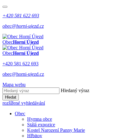
+420 581 622 693
obec@horni-ujezd.cz
Obec
Horní Újezd
Obec
Horní Újezd
+420 581 622 693
obec@horni-ujezd.cz
Mapa webu
Hledaný výraz
Hledat
rozšířené vyhledávání
Obec
Hymna obce
Stálá expozice
Kostel Narození Panny Marie
Hřbitov