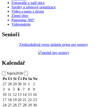
Fotografie z naší obce
Spolky a zájmové organizace
Video a pano z dronu
Zimní obec
Panorama 360°
Videogalerie
Senioři
Zjednodušená verze stránek nejen pro seniory
Kalendář
Srpen
2026
Po
Út
St
Čt
Pá
So
Ne
27
28
29
30
31
1
2
3
4
5
6
7
8
9
10
11
12
13
14
15
16
17
18
19
20
21
22
23
24
25
26
27
28
29
30