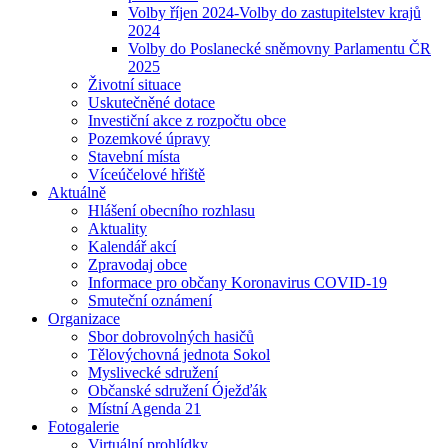
Volby říjen 2024-Volby do zastupitelstev krajů
2024
Volby do Poslanecké sněmovny Parlamentu ČR
2025
Životní situace
Uskutečněné dotace
Investiční akce z rozpočtu obce
Pozemkové úpravy
Stavební místa
Víceúčelové hřiště
Aktuálně
Hlášení obecního rozhlasu
Aktuality
Kalendář akcí
Zpravodaj obce
Informace pro občany Koronavirus COVID-19
Smuteční oznámení
Organizace
Sbor dobrovolných hasičů
Tělovýchovná jednota Sokol
Myslivecké sdružení
Občanské sdružení Óježďák
Místní Agenda 21
Fotogalerie
Virtuální prohlídky