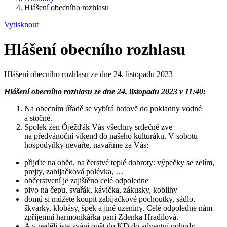
Hlášení obecního rozhlasu
Vytisknout
Hlášení obecního rozhlasu
Hlášení obecního rozhlasu ze dne 24. listopadu 2023
Hlášení obecního rozhlasu ze dne 24. listopadu 2023 v 11:40:
Na obecním úřadě se vybírá hotově do pokladny vodné
a stočné.
Spolek žen Óježďák Vás všechny srdečně zve
na předvánoční víkend do našeho kulturáku. V sobotu
hospodyňky nevařte, navaříme za Vás:
přijďte na oběd, na čerstvé teplé dobroty: výpečky se zelím,
prejty, zabijačková polévka, …
občerstvení je zajištěno celé odpoledne
pivo na čepu, svařák, kávička, zákusky, koblihy
domů si můžete koupit zabijačkové pochoutky, sádlo,
škvarky, klobásy, špek a jiné uzeniny. Celé odpoledne nám
zpříjemní harmonikářka paní Zdenka Hradilová.
A v neděli jste zváni opět do KD do adventní pohody