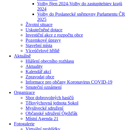
Volby říjen 2024-Volby do zastupitelstev krajů
2024
Volby do Poslanecké sněmovny Parlamentu ČR
2025
Životní situace
Uskutečněné dotace
Investiční akce z rozpočtu obce
Pozemkové úpravy
Stavební místa
Víceúčelové hřiště
Aktuálně
Hlášení obecního rozhlasu
Aktuality
Kalendář akcí
Zpravodaj obce
Informace pro občany Koronavirus COVID-19
Smuteční oznámení
Organizace
Sbor dobrovolných hasičů
Tělovýchovná jednota Sokol
Myslivecké sdružení
Občanské sdružení Óježďák
Místní Agenda 21
Fotogalerie
Virtuální prohlídky