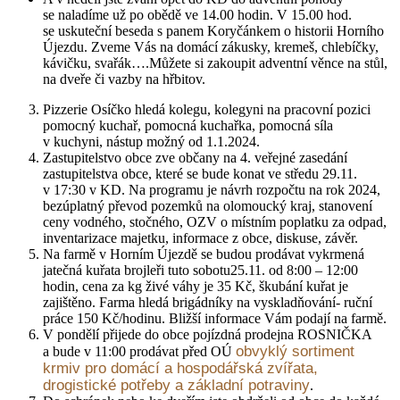
se naladíme už po obědě ve 14.00 hodin. V 15.00 hod.
se uskuteční beseda s panem Koryčánkem o historii Horního
Újezdu. Zveme Vás na domácí zákusky, kremeš, chlebíčky,
kávičku, svařák….Můžete si zakoupit adventní věnce na stůl,
na dveře či vazby na hřbitov.
Pizzerie Osíčko hledá kolegu, kolegyni na pracovní pozici
pomocný kuchař, pomocná kuchařka, pomocná síla
v kuchyni, nástup možný od 1.1.2024.
Zastupitelstvo obce zve občany na 4. veřejné zasedání
zastupitelstva obce, které se bude konat ve středu 29.11.
v 17:30 v KD. Na programu je návrh rozpočtu na rok 2024,
bezúplatný převod pozemků na olomoucký kraj, stanovení
ceny vodného, stočného, OZV o místním poplatku za odpad,
inventarizace majetku, informace z obce, diskuse, závěr.
Na farmě v Horním Újezdě se budou prodávat vykrmená
jatečná kuřata brojleři tuto sobotu25.11. od 8:00 – 12:00
hodin, cena za kg živé váhy je 35 Kč, škubání kuřat je
zajištěno. Farma hledá brigádníky na vyskladňování- ruční
práce 150 Kč/hodinu. Bližší informace Vám podají na farmě.
V pondělí přijede do obce pojízdná prodejna ROSNIČKA
obvyklý sortiment
a bude v 11:00 prodávat před OÚ
krmiv pro domácí a hospodářská zvířata,
drogistické potřeby a základní potraviny
.