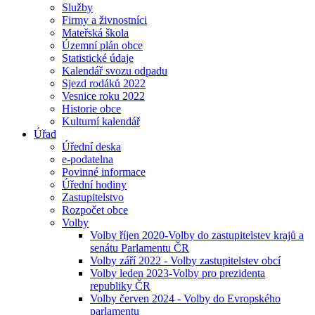
Služby
Firmy a živnostníci
Mateřská škola
Územní plán obce
Statistické údaje
Kalendář svozu odpadu
Sjezd rodáků 2022
Vesnice roku 2022
Historie obce
Kulturní kalendář
Úřad
Úřední deska
e-podatelna
Povinné informace
Úřední hodiny
Zastupitelstvo
Rozpočet obce
Volby
Volby říjen 2020-Volby do zastupitelstev krajů a
senátu Parlamentu ČR
Volby září 2022 - Volby zastupitelstev obcí
Volby leden 2023-Volby pro prezidenta
republiky ČR
Volby červen 2024 - Volby do Evropského
parlamentu