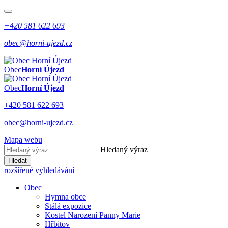
+420 581 622 693
obec@horni-ujezd.cz
Obec
Horní Újezd
Obec
Horní Újezd
+420 581 622 693
obec@horni-ujezd.cz
Mapa webu
Hledaný výraz
Hledat
rozšířené vyhledávání
Obec
Hymna obce
Stálá expozice
Kostel Narození Panny Marie
Hřbitov