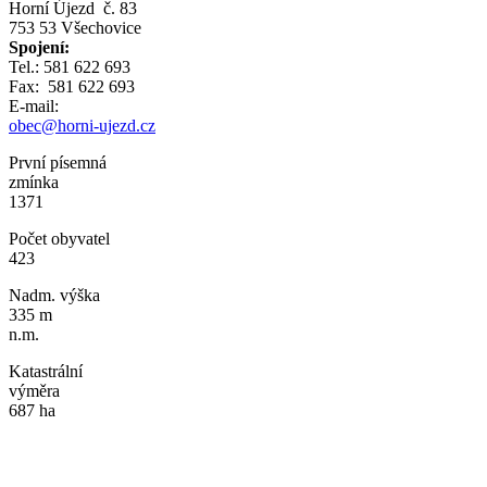
Horní Újezd č. 83
753 53 Všechovice
Spojení:
Tel.: 581 622 693
Fax: 581 622 693
E-mail:
obec@horni-ujezd.cz
První písemná
zmínka
1371
Počet obyvatel
423
Nadm. výška
335 m
n.m.
Katastrální
výměra
687 ha